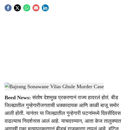
S
o
c
i
a
l
s
Bajrang Sonawane Vilas Ghule Murder Case
-
Sarkarnama
h
Beed News:
संतोष देशमुख प्रकरणानं राज्य हादरलं होतं. बीड
a
जिल्ह्यातील गुन्हेगारीजगताची धक्कादायक आणि काळी बाजू समोर
r
आली होती. यानंतर या जिल्ह्यातील गुन्हेगारी घटनांमध्ये दिवसेंदिवस
वाढल्याच निदर्शनास आलं आहे. याचदरम्यान, आता केज तालुक्यात
e
आणखी एका हत्याप्रकरणानं बीडचं राजकारण तापलं आहे. हॉटेल