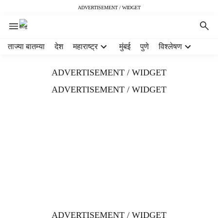
ADVERTISEMENT / WIDGET
H
ताज्या बातम्या
देश
महाराष्ट्र
मुंबई
पुणे
विश्लेषण
e
a
ADVERTISEMENT / WIDGET
d
e
ADVERTISEMENT / WIDGET
r
m
e
n
u
i
t
e
m
s
ADVERTISEMENT / WIDGET