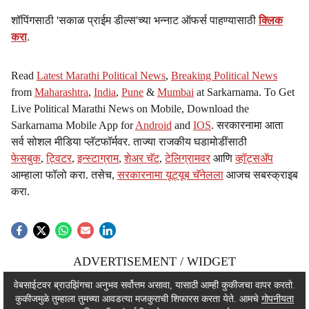
शॉपिंगसाठी 'सकाळ प्राईम डील्स'च्या भन्नाट ऑफर्स पाहण्यासाठी
क्लिक
करा
.
Read
Latest Marathi Political News
,
Breaking Political News
from
Maharashtra
,
India
,
Pune
&
Mumbai
at Sarkarnama. To Get
Live Political Marathi News on Mobile, Download the
Sarkarnama Mobile App for
Android
and
IOS
. सरकारनामा आता
सर्व सोशल मीडिया प्लॅटफॉर्मवर. ताज्या राजकीय घडामोडींसाठी
फेसबुक
,
ट्विटर
,
इन्स्टाग्राम
,
शेअर चॅट
,
टेलिग्रामवर
आणि
व्हॉट्सॲप
आम्हाला फॉलो करा. तसेच,
सरकारनामा यूट्यूब चॅनेलला
आजच सबस्क्राइब
करा.
ADVERTISEMENT / WIDGET
ADVERTISEMENT / WIDGET
वेबसाईटवर ब्राउझिंगचा अनुभव सर्वोत्तम असावा, यासाठी आम्ही कुकीजचा वापर करतो.
कुकीजमुळे तुम्हाला तुमच्या आवडत्या मजकुराची शिफारस करता येते. आमचे
गोपनीयता