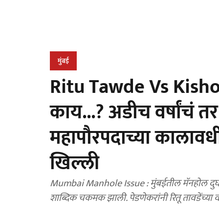
मुंबई
Ritu Tawde Vs Kishor
काय...? अडीच वर्षांचं तर
महापौरपदाच्या कालावधी
खिल्ली
Mumbai Manhole Issue : मुंबईतील मॅनहोल दुर्घटनेनंतर किशोरी पेडणेकर आणि महापौर रितू तावडे यांच्यात
शाब्दिक चकमक झाली. पेडणेकरांनी रितू तावडेंच्या व