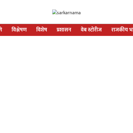
णे
विश्लेषण
विशेष
प्रशासन
वेब स्टोरीज
राजकीय भव