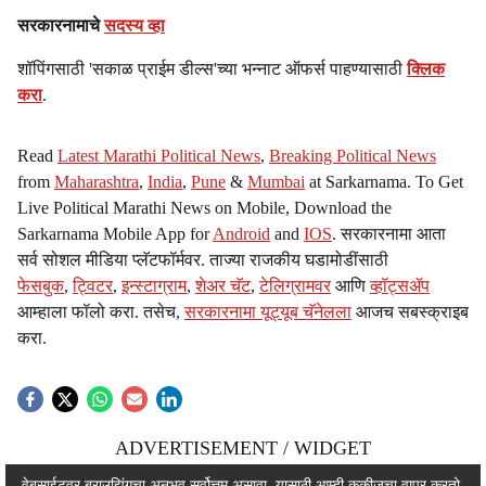
सरकारनामाचे
सदस्य व्हा
शॉपिंगसाठी 'सकाळ प्राईम डील्स'च्या भन्नाट ऑफर्स पाहण्यासाठी
क्लिक
करा
.
Read
Latest Marathi Political News
,
Breaking Political News
from
Maharashtra
,
India
,
Pune
&
Mumbai
at Sarkarnama. To Get
Live Political Marathi News on Mobile, Download the
Sarkarnama Mobile App for
Android
and
IOS
. सरकारनामा आता
सर्व सोशल मीडिया प्लॅटफॉर्मवर. ताज्या राजकीय घडामोडींसाठी
फेसबुक
,
ट्विटर
,
इन्स्टाग्राम
,
शेअर चॅट
,
टेलिग्रामवर
आणि
व्हॉट्सॲप
आम्हाला फॉलो करा. तसेच,
सरकारनामा यूट्यूब चॅनेलला
आजच सबस्क्राइब
करा.
ADVERTISEMENT / WIDGET
वेबसाईटवर ब्राउझिंगचा अनुभव सर्वोत्तम असावा, यासाठी आम्ही कुकीजचा वापर करतो.