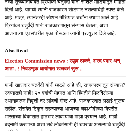
नव्या सुरूवातीबाबत प्रियांका चतुर्वेदी यांनी सोशल मीडियातून माहिती
दिली आहे. यामध्ये त्यांनी राजकारण सोडणार नसल्याचेही स्पष्ट केले
आहे. मात्र, त्यानंतरही सोशल मीडियात चर्चांना उधाण आले आहे.
प्रियांका चतुर्वेदी यांनी राजकारणातून संन्यास घेतला, अशा
आशयाच्या 'एक्स'वरील एका पोस्टला त्यांनी प्रत्युत्तर दिले आहे.
Also Read
Election Commission news : उद्धव ठाकरे, शरद पवार अन्
आता...! निवडणूक आयोगात खलबतं सुरू...
माजी खासदार चतुर्वेदी यांनी म्हटले आहे की, राजकारणातून संन्यास?
स्वप्नातही नाही! २० वर्षांची मेहनत आणि हिंमतीने मिळविलेल्या
स्थानावरून निवृत्ती तर लांबची गोष्ट आहे. राजकारणात लढाई सुरूच
राहील. संसदेत टिकून राहण्याच्या आजच्या चढाओढीच्या विपरीत
भारताच्या विकासात हातभार लावण्याचा माझा प्रयत्न आहे. माझी
बदनामी करणाऱ्या अशा सर्व लोकांसाठी ही चपराक असल्याचे चतुर्वेदी