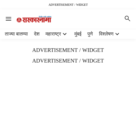
ADVERTISEMENT / WIDGET
H
ताज्या बातम्या
देश
महाराष्ट्र
मुंबई
पुणे
विश्लेषण
e
a
ADVERTISEMENT / WIDGET
d
e
ADVERTISEMENT / WIDGET
r
m
e
n
u
i
t
e
m
s