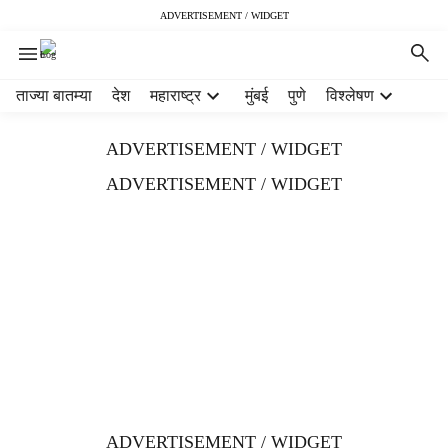
ADVERTISEMENT / WIDGET
H
ताज्या बातम्या
देश
महाराष्ट्र
मुंबई
पुणे
विश्लेषण
e
a
ADVERTISEMENT / WIDGET
d
e
ADVERTISEMENT / WIDGET
r
m
e
n
u
i
t
e
m
s
ADVERTISEMENT / WIDGET