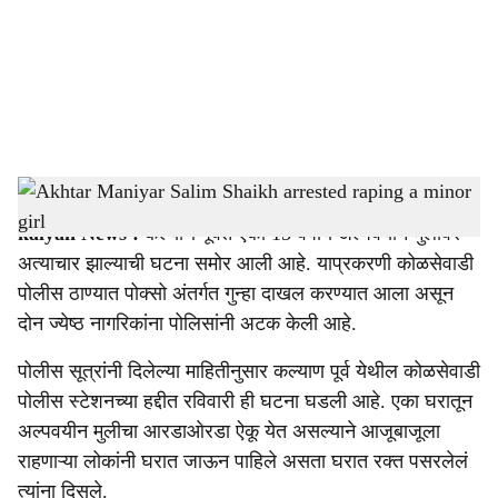
i
a
l
s
Akhtar Maniyar Salim Shaikh arrested raping a minor girl
-
sarkarnama
h
kalyan News :
कल्याण पूर्वेत एका 15 वर्षीय अल्पवयीन मुलीवर
a
अत्याचार झाल्याची घटना समोर आली आहे. याप्रकरणी कोळसेवाडी
r
पोलीस ठाण्यात पोक्सो अंतर्गत गुन्हा दाखल करण्यात आला असून
दोन ज्येष्ठ नागरिकांना पोलिसांनी अटक केली आहे.
e
पोलीस सूत्रांनी दिलेल्या माहितीनुसार कल्याण पूर्व येथील कोळसेवाडी
पोलीस स्टेशनच्या हद्दीत रविवारी ही घटना घडली आहे. एका घरातून
अल्पवयीन मुलीचा आरडाओरडा ऐकू येत असल्याने आजूबाजूला
राहणाऱ्या लोकांनी घरात जाऊन पाहिले असता घरात रक्त पसरलेलं
त्यांना दिसले.