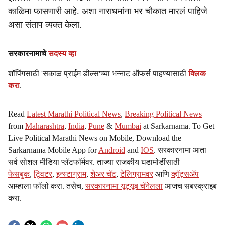
काळिमा फासणारी आहे. अशा नाराधमांना भर चौकात मारलं पाहिजे
असा संताप व्यक्त केला.
सरकारनामाचे
सदस्य व्हा
शॉपिंगसाठी 'सकाळ प्राईम डील्स'च्या भन्नाट ऑफर्स पाहण्यासाठी
क्लिक
करा
.
Read
Latest Marathi Political News
,
Breaking Political News
from
Maharashtra
,
India
,
Pune
&
Mumbai
at Sarkarnama. To Get
Live Political Marathi News on Mobile, Download the
Sarkarnama Mobile App for
Android
and
IOS
. सरकारनामा आता
सर्व सोशल मीडिया प्लॅटफॉर्मवर. ताज्या राजकीय घडामोडींसाठी
फेसबुक
,
ट्विटर
,
इन्स्टाग्राम
,
शेअर चॅट
,
टेलिग्रामवर
आणि
व्हॉट्सॲप
आम्हाला फॉलो करा. तसेच,
सरकारनामा यूट्यूब चॅनेलला
आजच सबस्क्राइब
करा.