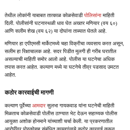
तेथील लोकांनी याबाबत तात्काळ कोळसेवाडी
पोलिसांना
माहिती
दिली. पोलीसांनी घटनास्थळी धाव घेत अख्तर मणियार (वय ६०)
आणि सलीम शेख (वय ६२) या दोघांना ताब्यात घेतले आहे.
मणियार हा एपीएमसी मार्केटमध्ये चहा विक्रीचा व्यवसाय करत असून,
सलीम हा रिक्षाचालक आहे. सदर पिडीत मुलगी ही गरीब घरातील
असल्याची माहिती समोर आलो आहे. पोलीस या घटनेचा अधिक
तपास करत आहेत. कल्याण मध्ये या घटनेचे तीव्र पडसाद उमटत
आहेत.
कठोर कारवाईची मागणी
कल्याण पूर्वेच्या
आमदार
सुलभा गायकवाड यांना घटनेची माहिती
मिळताच कोळसेवाडी पोलीस ठाण्यात भेट देऊन सहाय्यक पोलीस
आयुक्त अशोक होनमाने यांच्याशी चर्चा केली. या प्रकरणातील
आरोपींवर पोस्कोसह संबंधित कायद्यांन्वये कठोर कारवाई करून