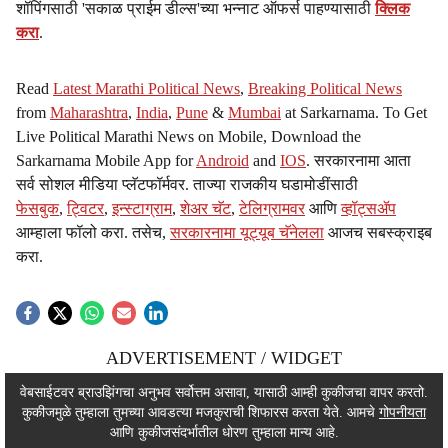
शॉपिंगसाठी 'सकाळ प्राईम डील्स'च्या भन्नाट ऑफर्स पाहण्यासाठी
क्लिक
करा
.
Read
Latest Marathi Political News
,
Breaking Political News
from
Maharashtra
,
India
,
Pune
&
Mumbai
at Sarkarnama. To Get
Live Political Marathi News on Mobile, Download the
Sarkarnama Mobile App for
Android
and
IOS
. सरकारनामा आता
सर्व सोशल मीडिया प्लॅटफॉर्मवर. ताज्या राजकीय घडामोडींसाठी
फेसबुक
,
ट्विटर
,
इन्स्टाग्राम
,
शेअर चॅट
,
टेलिग्रामवर
आणि
व्हॉट्सॲप
आम्हाला फॉलो करा. तसेच,
सरकारनामा यूट्यूब चॅनेलला
आजच सबस्क्राइब
करा.
ADVERTISEMENT / WIDGET
ADVERTISEMENT / WIDGET
वेबसाईटवर ब्राउझिंगचा अनुभव सर्वोत्तम असावा, यासाठी आम्ही कुकीजचा वापर करतो.
कुकीजमुळे तुम्हाला तुमच्या आवडत्या मजकुराची शिफारस करता येते. आमचे
गोपनीयता
ADVERTISEMENT / WIDGET
आणि कुकीजसंदर्भातील धोरण तुम्हाला मान्य आहे.