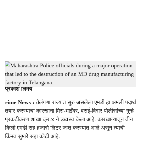
c
i
a
l
s
Maharashtra Police officials during a major operation that led to the destruction of an
h
MD drug manufacturing factory in Telangana.
-
sarkarnama
a
प्रकाश लिमये
r
rime News :
तेलंगणा राज्यात सुरु असलेला एमडी हा अमली पदार्थ
e
तयार करण्याचा कारखाना मिरा-भाईंदर, वसई-विरार पोलीसांच्या गुन्हे
प्रकटीकरण शाखा क्र.४ ने उध्वस्त केला आहे. कारखान्यातून तीन
किलो एमडी सह हजारो लिटर जप्त करण्यात आले असून त्याची
किंमत सुमारे सहा कोटी आहे.