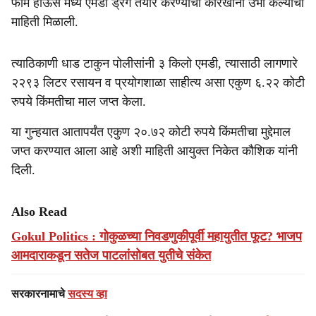
फार्म हाऊस मध्ये एमडी ड्रग तयार करण्याचा कारखाना उभा केल्याची
माहिती मिळाली.
त्याठिकाणी धाड टाकुन पोलीसांनी ३ किलो एमडी, त्यासाठी लागणारे
२२९३ लिटर रसायन व प्रयोगशाळा साहीत्य असा एकुण ६.२२ कोटी
रुपये किंमतीचा माल जप्त केला.
या गुन्हयात आतापर्यंत एकुण २०.७२ कोटी रुपये किंमतीचा मुद्देमाल
जप्त करण्यात आला आहे अशी माहिती आयुक्त निकेत कौशिक यांनी
दिली.
Also Read
Gokul Politics : गोकुळच्या निवडणुकीपूर्वी महायुतीत फूट? भाजप
आमदाराकडून सतेज पाटलांसोबत युतीचे संकेत
सरकारनामाचे
सदस्य व्हा