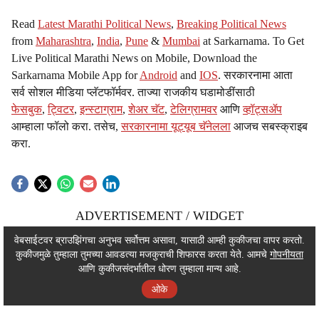
Read
Latest Marathi Political News
,
Breaking Political News
from
Maharashtra
,
India
,
Pune
&
Mumbai
at Sarkarnama. To Get
Live Political Marathi News on Mobile, Download the
Sarkarnama Mobile App for
Android
and
IOS
. सरकारनामा आता
सर्व सोशल मीडिया प्लॅटफॉर्मवर. ताज्या राजकीय घडामोडींसाठी
फेसबुक
,
ट्विटर
,
इन्स्टाग्राम
,
शेअर चॅट
,
टेलिग्रामवर
आणि
व्हॉट्सॲप
आम्हाला फॉलो करा. तसेच,
सरकारनामा यूट्यूब चॅनेलला
आजच सबस्क्राइब
करा.
ADVERTISEMENT / WIDGET
ADVERTISEMENT / WIDGET
वेबसाईटवर ब्राउझिंगचा अनुभव सर्वोत्तम असावा, यासाठी आम्ही कुकीजचा वापर करतो.
कुकीजमुळे तुम्हाला तुमच्या आवडत्या मजकुराची शिफारस करता येते. आमचे
गोपनीयता
ADVERTISEMENT / WIDGET
आणि कुकीजसंदर्भातील धोरण तुम्हाला मान्य आहे.
ओके