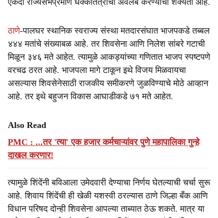
एकदा राज्यसभेप्रमाणे धक्कातंत्राचा अवलंब करण्याची शक्यता आहे.
ठाणे
-पालघर स्थानिक स्वराज्य संस्था मतदारसंघात भाजपकडे तब्बल
४४४ मतांचे संख्याबळ आहे. तर शिवसेना आणि निलेश सांबरे गटाची
मिळून ३४६ मते आहेत. त्यामुळे आकड्यांच्या गणितात भाजप स्पष्टपणे
वरचढ ठरत आहे. भाजपला मागे टाकून इथे विजय मिळवायचा
असल्यास शिवसेनेसाठी राजकीय समीकरणे जुळविण्याचे मोठे आव्हान
आहे. तर इथे बहुजन विकास आघाडीकडे ७१ मते आहेत.
Also Read
PMC : ...तर 'त्या' एक हजार कर्मचाऱ्यांवर पुणे महापालिका गुन्हे
दाखल करणार!
त्यामुळे शिंदेंनी बविआला उमेदवारी देण्याचा निर्णय घेतल्याची चर्चा सुरू
आहे. शिवाय शिंदेंची ही खेळी यशस्वी ठरल्यास ठाणे जिल्हा बँक आणि
विधान परिषद दोन्ही शिवसेना आपल्या ताब्यात ठेऊ शकते. मात्र या