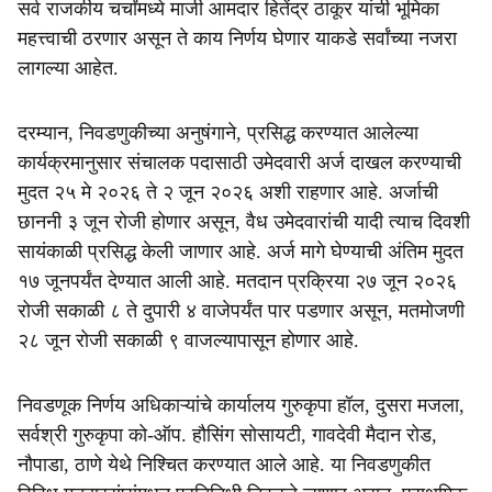
सर्व राजकीय चर्चांमध्ये माजी आमदार हितेंद्र ठाकूर यांची भूमिका
महत्त्वाची ठरणार असून ते काय निर्णय घेणार याकडे सर्वांच्या नजरा
लागल्या आहेत.
दरम्यान, निवडणुकीच्या अनुषंगाने, प्रसिद्ध करण्यात आलेल्या
कार्यक्रमानुसार संचालक पदासाठी उमेदवारी अर्ज दाखल करण्याची
मुदत २५ मे २०२६ ते २ जून २०२६ अशी राहणार आहे. अर्जाची
छाननी ३ जून रोजी होणार असून, वैध उमेदवारांची यादी त्याच दिवशी
सायंकाळी प्रसिद्ध केली जाणार आहे. अर्ज मागे घेण्याची अंतिम मुदत
१७ जूनपर्यंत देण्यात आली आहे. मतदान प्रक्रिया २७ जून २०२६
रोजी सकाळी ८ ते दुपारी ४ वाजेपर्यंत पार पडणार असून, मतमोजणी
२८ जून रोजी सकाळी ९ वाजल्यापासून होणार आहे.
निवडणूक निर्णय अधिकाऱ्यांचे कार्यालय गुरुकृपा हॉल, दुसरा मजला,
सर्वश्री गुरुकृपा को-ऑप. हौसिंग सोसायटी, गावदेवी मैदान रोड,
नौपाडा, ठाणे येथे निश्चित करण्यात आले आहे. या निवडणुकीत