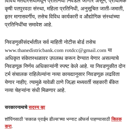
विविध मतदारसंघांमधून प्रतिनिधी निवडले जाणार असून, प्राथमिक
कृषी पतपुरवठा संस्था, महिला प्रतिनिधी, अनुसूचित जाती-जमाती,
इतर मागासवर्गीय, तसेच विविध कार्यकारी व औद्योगिक संस्थांच्या
प्रतिनिधींचा समावेश आहे.
निवडणुकीसंदर्भातील सर्व माहिती नोटीस बोर्ड तसेच
www.thanedistricbank.com rotdcc@gmail.com या
अधिकृत संकेतस्थळावर उपलब्ध करून देण्यात येणार असल्याचे
निवडणूक निर्णय अधिकाऱ्यांनी स्पष्ट केले आहे. या निवडणुकीत दोन
टर्म संचालक राहिलेल्यांना नव्या कायद्यानुसार निवडणूक लढविता
येणार नाहीए. त्यामुळे यावेळी ठाणे जिल्हा मध्यवर्ती सहकारी बँकेत
नव्या चेहऱ्यांना संधी मिळणार आहे.
सरकारनामाचे
सदस्य व्हा
शॉपिंगसाठी 'सकाळ प्राईम डील्स'च्या भन्नाट ऑफर्स पाहण्यासाठी
क्लिक
करा
.