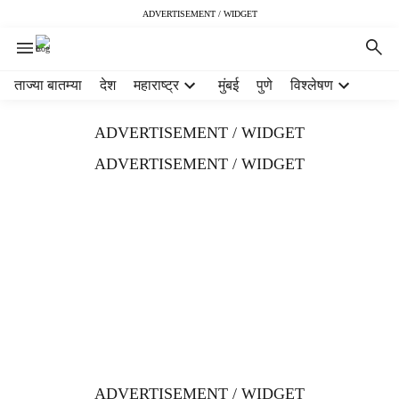
ADVERTISEMENT / WIDGET
H
ताज्या बातम्या
देश
महाराष्ट्र
मुंबई
पुणे
विश्लेषण
e
a
ADVERTISEMENT / WIDGET
d
e
ADVERTISEMENT / WIDGET
r
m
e
n
u
i
t
e
m
s
ADVERTISEMENT / WIDGET