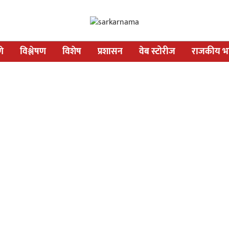
णे
विश्लेषण
विशेष
प्रशासन
वेब स्टोरीज
राजकीय भव