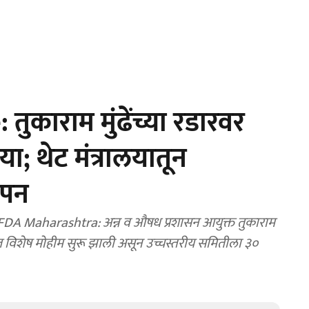
काराम मुंढेंच्या रडारवर
 थेट मंत्रालयातून
ापन
 Maharashtra: अन्न व औषध प्रशासन आयुक्त तुकाराम
धात विशेष मोहीम सुरू झाली असून उच्चस्तरीय समितीला ३०