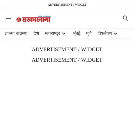
ADVERTISEMENT / WIDGET
H
ताज्या बातम्या
देश
महाराष्ट्र
मुंबई
पुणे
विश्लेषण
e
a
ADVERTISEMENT / WIDGET
d
e
ADVERTISEMENT / WIDGET
r
m
e
n
u
i
t
e
m
s