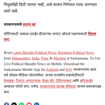
नियुक्तीही दिली जाणार नाही, असे शासन निर्णयात स्पष्ट करण्यात
आले आहे.
सरकारनामाचे
सदस्य व्हा
शॉपिंगसाठी 'सकाळ प्राईम डील्स'च्या भन्नाट ऑफर्स पाहण्यासाठी
क्लिक
करा
.
Read
Latest Marathi Political News
,
Breaking Political News
from
Maharashtra
,
India
,
Pune
&
Mumbai
at Sarkarnama. To Get
Live Political Marathi News on Mobile, Download the
Sarkarnama Mobile App for
Android
and
IOS
. सरकारनामा आता
सर्व सोशल मीडिया प्लॅटफॉर्मवर. ताज्या राजकीय घडामोडींसाठी
फेसबुक
,
ट्विटर
,
इन्स्टाग्राम
,
शेअर चॅट
,
टेलिग्रामवर
आणि
व्हॉट्सॲप
आम्हाला फॉलो करा. तसेच,
सरकारनामा यूट्यूब चॅनेलला
आजच सबस्क्राइब
करा.