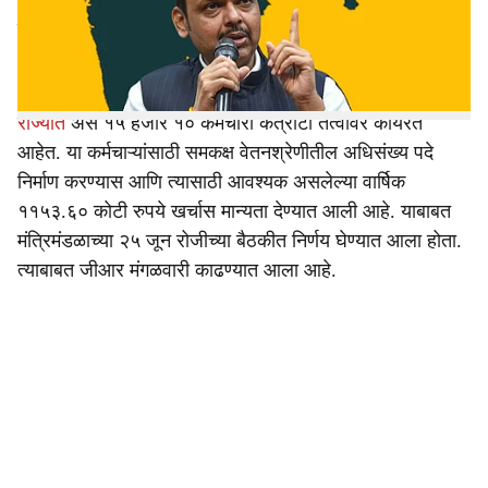
अखेर मोकळा झाला आहे. सरकारकडून मंगळवारी याबाबतचा शासन
e
निर्णय जारी करण्यात आला आहे. तांत्रिक खंड १० वर्षे किंवा त्यापेक्षा
अधिक सेवा पूर्ण केलेल्या कर्मचाऱ्यांना त्याचा फायदा होणार आहे.
राज्यात
असे १५ हजार १० कर्मचारी कंत्राटी तत्वावर कार्यरत
आहेत. या कर्मचाऱ्यांसाठी समकक्ष वेतनश्रेणीतील अधिसंख्य पदे
निर्माण करण्यास आणि त्यासाठी आवश्यक असलेल्या वार्षिक
११५३.६० कोटी रुपये खर्चास मान्यता देण्यात आली आहे. याबाबत
मंत्रिमंडळाच्या २५ जून रोजीच्या बैठकीत निर्णय घेण्यात आला होता.
त्याबाबत जीआर मंगळवारी काढण्यात आला आहे.