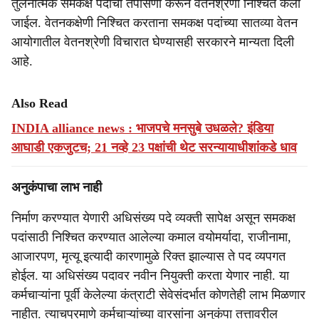
तुलनात्मक समकक्ष पदांची तपासणी करून वेतनश्रेणी निश्चित केली
जाईल. वेतनकक्षेणी निश्चित करताना समकक्ष पदांच्या सातव्या वेतन
आयोगातील वेतनश्रेणी विचारात घेण्यासही सरकारने मान्यता दिली
आहे.
Also Read
INDIA alliance news : भाजपचे मनसुबे उधळले? इंडिया
आघाडी एकजुटच; 21 नव्हे 23 पक्षांची थेट सरन्यायाधीशांकडे धाव
अनुकंपाचा लाभ नाही
निर्माण करण्यात येणारी अधिसंख्य पदे व्यक्ती सापेक्ष असून समकक्ष
पदांसाठी निश्चित करण्यात आलेल्या कमाल वयोमर्यादा, राजीनामा,
आजारपण, मृत्यू इत्यादी कारणामुळे रिक्त झाल्यास ते पद व्यपगत
होईल. या अधिसंख्य पदावर नवीन नियुक्ती करता येणार नाही. या
कर्मचाऱ्यांना पूर्वी केलेल्या कंत्राटी सेवेसंदर्भात कोणतेही लाभ मिळणार
नाहीत. त्याचप्रमाणे कर्मचाऱ्यांच्या वारसांना अनुकंपा तत्तावरील