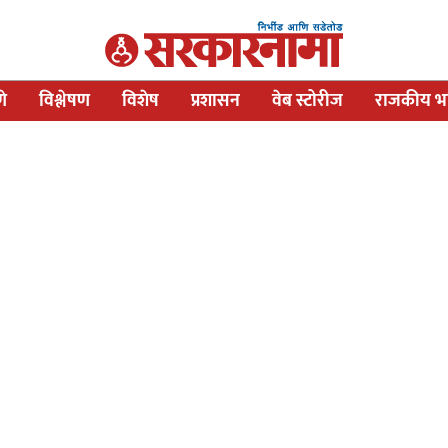
णे
विश्लेषण
विशेष
प्रशासन
वेब स्टोरीज
राजकीय भव