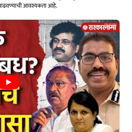
वाढवण्याची आवश्यकता आहे.