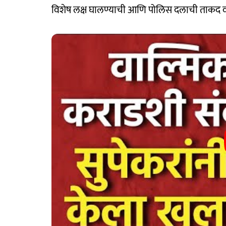
विशेष लक्ष घालण्याची आणि पोलिस दलाची ताकद 