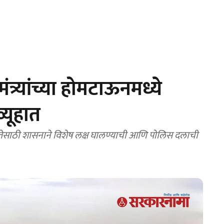
्र्यांच्या होमटाऊनमध्ये
्यूहात
ततेसाठी शासनाने विशेष लक्ष घालण्याची आणि पोलिस दलाची