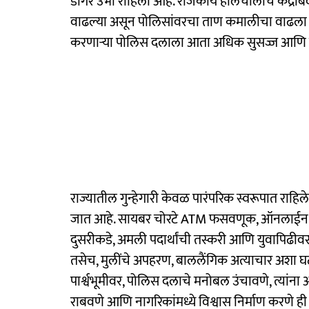
डोंगर उभा राहिला आहे. राजकीय हालचालींचं केंद्रबिं
वाढल्या असून पोलिसांवरचा ताण कमालीचा वाढला आहे.
करणाऱ्या पोलिस दलाला आता अधिक सुसज्ज आणि तांत्
राज्यातील गुन्हेगारी केवळ पारंपरिक स्वरूपात रा
जात आहे. सायबर चोरटे ATM फसवणूक, ऑनलाईन फ्र
दुसरीकडे, अमली पदार्थांची तस्करी आणि युवापिढीव
तसेच, मुलींचे अपहरण, बाललैंगिक अत्याचार अशा घ
पार्श्वभूमीवर, पोलिस दलाचे मनोबल उंचावणे, त्यांना अ
राबवणे आणि नागरिकांमध्ये विश्वास निर्माण करणे ह