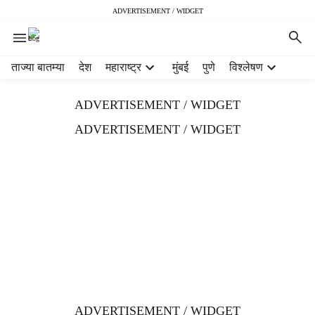
ADVERTISEMENT / WIDGET
H
ताज्या बातम्या
देश
महाराष्ट्र
मुंबई
पुणे
विश्लेषण
e
a
ADVERTISEMENT / WIDGET
d
e
ADVERTISEMENT / WIDGET
r
m
e
n
u
i
t
e
m
s
ADVERTISEMENT / WIDGET