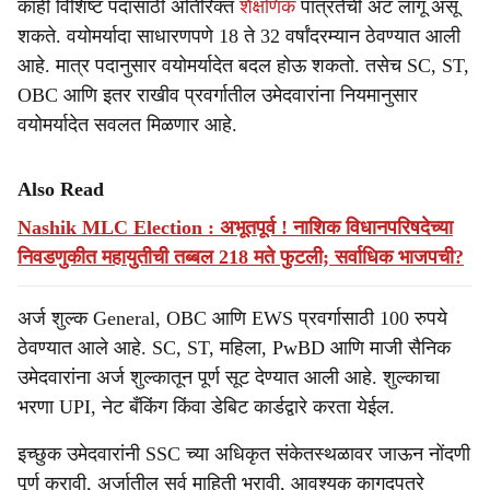
काही विशिष्ट पदांसाठी अतिरिक्त
शैक्षणिक
पात्रतेची अट लागू असू
शकते. वयोमर्यादा साधारणपणे 18 ते 32 वर्षांदरम्यान ठेवण्यात आली
आहे. मात्र पदानुसार वयोमर्यादेत बदल होऊ शकतो. तसेच SC, ST,
OBC आणि इतर राखीव प्रवर्गातील उमेदवारांना नियमानुसार
वयोमर्यादेत सवलत मिळणार आहे.
Also Read
Nashik MLC Election : अभूतपूर्व ! नाशिक विधानपरिषदेच्या
निवडणुकीत महायुतीची तब्बल 218 मते फुटली; सर्वाधिक भाजपची?
अर्ज शुल्क General, OBC आणि EWS प्रवर्गासाठी 100 रुपये
ठेवण्यात आले आहे. SC, ST, महिला, PwBD आणि माजी सैनिक
उमेदवारांना अर्ज शुल्कातून पूर्ण सूट देण्यात आली आहे. शुल्काचा
भरणा UPI, नेट बँकिंग किंवा डेबिट कार्डद्वारे करता येईल.
इच्छुक उमेदवारांनी SSC च्या अधिकृत संकेतस्थळावर जाऊन नोंदणी
पूर्ण करावी, अर्जातील सर्व माहिती भरावी, आवश्यक कागदपत्रे