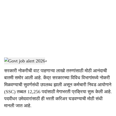
o
c
i
a
l
s
Govt job alert 2026
-
Sarkarnama
h
सरकारी नोकरीची वाट पाहणाऱ्या लाखो तरुणांसाठी मोठी आनंदाची
a
बातमी समोर आली आहे. केंद्र सरकारच्या विविध विभागांमध्ये नोकरी
r
मिळवण्याची सुवर्णसंधी उपलब्ध झाली असून कर्मचारी निवड आयोगाने
(SSC) तब्बल 12,256 पदांसाठी मेगाभरती प्रक्रिया सुरू केली आहे.
e
पदवीधर उमेदवारांसाठी ही भरती करिअर घडवण्याची मोठी संधी
मानली जात आहे.