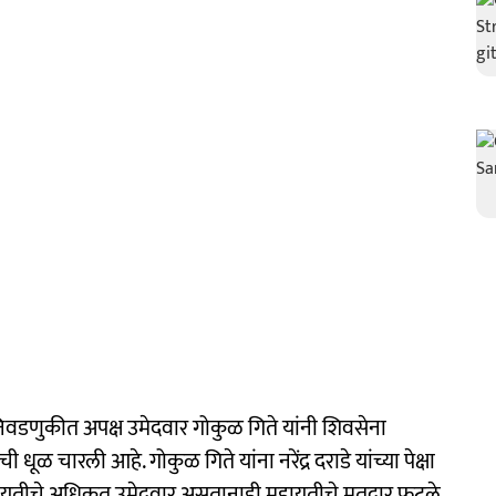
डणुकीत अपक्ष उमेदवार गोकुळ गिते यांनी शिवसेना
 धूळ चारली आहे. गोकुळ गिते यांना नरेंद्र दराडे यांच्या पेक्षा
 महायुतीचे अधिकृत उमेदवार असतानाही महायुतीचे मतदार फुटले.