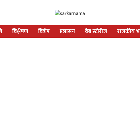
णे
विश्लेषण
विशेष
प्रशासन
वेब स्टोरीज
राजकीय भव