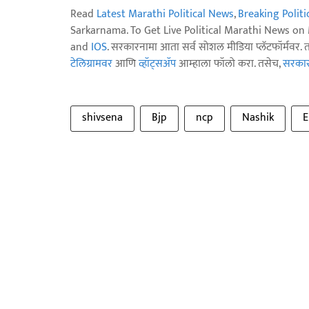
Read
Latest Marathi Political News
,
Breaking Polit
Sarkarnama. To Get Live Political Marathi News o
and
IOS
. सरकारनामा आता सर्व सोशल मीडिया प्लॅटफॉर्मवर. 
टेलिग्रामवर
आणि
व्हॉट्सॲप
आम्हाला फॉलो करा. तसेच,
सरकारन
shivsena
Bjp
ncp
Nashik
E