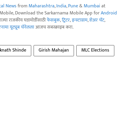
ical News
from
Maharashtra
,
India
,
Pune
&
Mumbai
at
n Mobile, Download the Sarkarnama Mobile App for
Android
ताज्या राजकीय घडामोडींसाठी
फेसबुक
,
ट्विटर
,
इन्स्टाग्राम
,
शेअर चॅट
,
ामा यूट्यूब चॅनेलला
आजच सबस्क्राइब करा.
knath Shinde
Girish Mahajan
MLC Elections