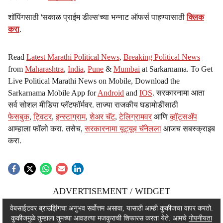
शॉपिंगसाठी 'सकाळ प्राईम डील्स'च्या भन्नाट ऑफर्स पाहण्यासाठी
क्लिक
करा
.
Read
Latest Marathi Political News
,
Breaking Political News
from
Maharashtra
,
India
,
Pune
&
Mumbai
at Sarkarnama. To Get
Live Political Marathi News on Mobile, Download the
Sarkarnama Mobile App for
Android
and
IOS
. सरकारनामा आता
सर्व सोशल मीडिया प्लॅटफॉर्मवर. ताज्या राजकीय घडामोडींसाठी
फेसबुक
,
ट्विटर
,
इन्स्टाग्राम
,
शेअर चॅट
,
टेलिग्रामवर
आणि
व्हॉट्सॲप
आम्हाला फॉलो करा. तसेच,
सरकारनामा यूट्यूब चॅनेलला
आजच सबस्क्राइब
करा.
ADVERTISEMENT / WIDGET
ADVERTISEMENT / WIDGET
वेबसाईटवर ब्राउझिंगचा अनुभव सर्वोत्तम असावा, यासाठी आम्ही कुकीजचा वापर करतो.
कुकीजमुळे तुम्हाला तुमच्या आवडत्या मजकुराची शिफारस करता येते. आमचे
गोपनीयता