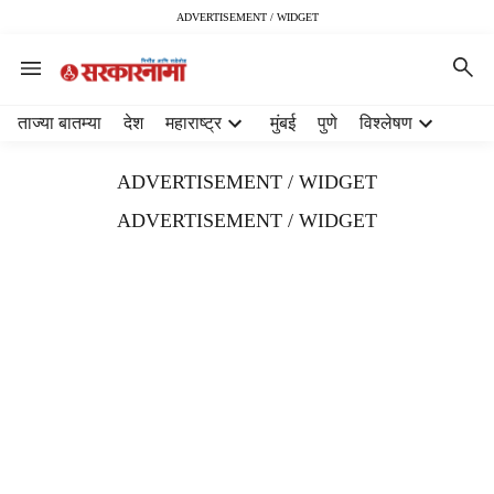
ADVERTISEMENT / WIDGET
H
ताज्या बातम्या
देश
महाराष्ट्र
मुंबई
पुणे
विश्लेषण
e
a
ADVERTISEMENT / WIDGET
d
e
ADVERTISEMENT / WIDGET
r
m
e
n
u
i
t
e
m
s