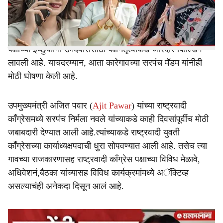
e
सरपंचपदाच्या कार्यकाळात घेतलेल्या वेगवेगळ्या निर्णयांची माहिती
नेहमी देत असतात. राज्यासह पुणे जिल्ह्यातही आगामी स्थानिक
स्वराज्य संस्थांच्या निवडणुकांचा धुराळा उडाला आहे. सर्वच राजकीय
पक्षाच्या इच्छुकांनी उमेदवारीसाठी पक्षनेतृत्वाकडे जोरदार फिल्डिंग
लावली आहे. याचदरम्यान, आता कारेगावच्या सरपंच मॅडम यांनीही
मोठी घोषणा केली आहे.
उपमुख्यमंत्री अजित पवार (
Ajit Pawar
) यांच्या राष्ट्रवादी
काँग्रेसमध्ये सरपंच निर्मला नवले यांच्याकडे काही दिवसांपूर्वीच मोठी
जबाबदारी देण्यात आली आहे.त्यांच्याकडे राष्ट्रवादी युवती
काँग्रेसच्या कार्याध्यक्षपदाची धुरा सोपवण्यात आली आहे. तसेच त्या
गावच्या राजकारणासह राष्ट्रवादी काँग्रेस पक्षाच्या विविध मेळावे,
अधिवेशनं,बैठका यांच्यासह विविध कार्यक्रमांमध्ये अॅक्टिव्ह
असल्याचंही अनेकदा दिसून आलं आहे.