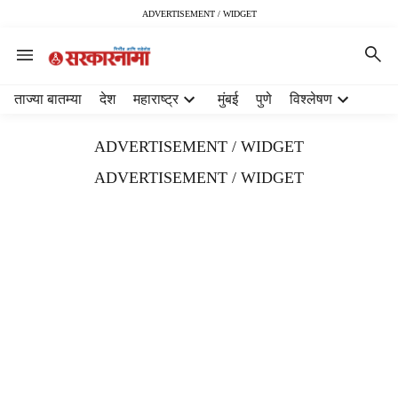
ADVERTISEMENT / WIDGET
H
ताज्या बातम्या
देश
महाराष्ट्र
मुंबई
पुणे
विश्लेषण
e
a
ADVERTISEMENT / WIDGET
d
e
ADVERTISEMENT / WIDGET
r
m
e
n
u
i
t
e
m
s