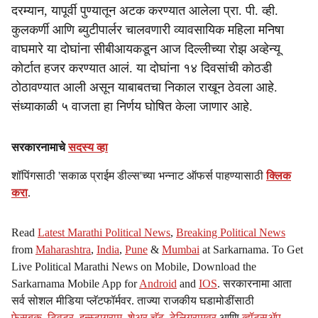
दरम्यान, यापूर्वी पुण्यातून अटक करण्यात आलेला प्रा. पी. व्ही.
कुलकर्णी आणि ब्युटीपार्लर चालवणारी व्यावसायिक महिला मनिषा
वाघमारे या दोघांना सीबीआयकडून आज दिल्लीच्या रोझ अव्हेन्यू
कोर्टात हजर करण्यात आलं. या दोघांना १४ दिवसांची कोठडी
ठोठावण्यात आली असून याबाबतचा निकाल राखून ठेवला आहे.
संध्याकाळी ५ वाजता हा निर्णय घोषित केला जाणार आहे.
सरकारनामाचे
सदस्य व्हा
शॉपिंगसाठी 'सकाळ प्राईम डील्स'च्या भन्नाट ऑफर्स पाहण्यासाठी
क्लिक
करा
.
Read
Latest Marathi Political News
,
Breaking Political News
from
Maharashtra
,
India
,
Pune
&
Mumbai
at Sarkarnama. To Get
Live Political Marathi News on Mobile, Download the
Sarkarnama Mobile App for
Android
and
IOS
. सरकारनामा आता
सर्व सोशल मीडिया प्लॅटफॉर्मवर. ताज्या राजकीय घडामोडींसाठी
फेसबुक
,
ट्विटर
,
इन्स्टाग्राम
,
शेअर चॅट
,
टेलिग्रामवर
आणि
व्हॉट्सॲप