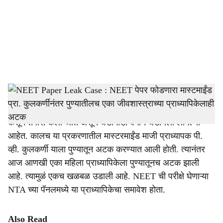
i
a
l
s
NEET Paper Leak Mastermind Prof. P V Kulkarni and Prof. Manisha Mandhare
h
NEET Paper Leak Case :
NEET पेपरफुटीप्रकरणी आता
a
कसून तपास केला जात असून घडामोडी वेगानं घडायला लागल्या
r
आहेत. कालच या प्रकरणातील मास्टरमाईंड माजी प्राध्यापक पी.
व्ही. कुलकर्णी याला पुण्यातून अटक करण्यात आली होती. त्यानंतर
e
आज आणखी एका महिला प्राध्यापिकेला पुण्यातूनच अटक झाली
आहे. त्यामुळं एकच खळबळ उडाली आहे. NEET ची परीक्षे घेणाऱ्या
NTA च्या पॅनलमध्ये या प्राध्यापिकेचा समावेश होता.
Also Read