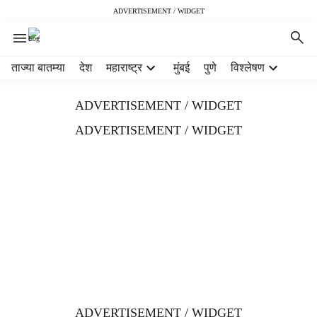
ADVERTISEMENT / WIDGET
H
ताज्या बातम्या
देश
महाराष्ट्र
मुंबई
पुणे
विश्लेषण
e
a
ADVERTISEMENT / WIDGET
d
e
ADVERTISEMENT / WIDGET
r
m
e
n
u
i
t
e
m
s
ADVERTISEMENT / WIDGET