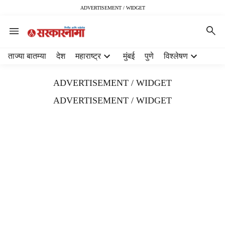
ADVERTISEMENT / WIDGET
H
ताज्या बातम्या
देश
महाराष्ट्र
मुंबई
पुणे
विश्लेषण
e
a
ADVERTISEMENT / WIDGET
d
e
ADVERTISEMENT / WIDGET
r
m
e
n
u
i
t
e
m
s