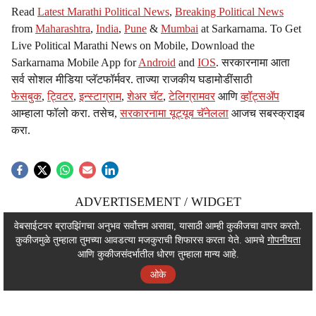
Read
Latest Marathi Political News
,
Breaking Political News
from
Maharashtra
,
India
,
Pune
&
Mumbai
at Sarkarnama. To Get
Live Political Marathi News on Mobile, Download the
Sarkarnama Mobile App for
Android
and
IOS
. सरकारनामा आता
सर्व सोशल मीडिया प्लॅटफॉर्मवर. ताज्या राजकीय घडामोडींसाठी
फेसबुक
,
ट्विटर
,
इन्स्टाग्राम
,
शेअर चॅट
,
टेलिग्रामवर
आणि
व्हॉट्सॲप
आम्हाला फॉलो करा. तसेच,
सरकारनामा यूट्यूब चॅनेलला
आजच सबस्क्राइब
करा.
ADVERTISEMENT / WIDGET
ADVERTISEMENT / WIDGET
वेबसाईटवर ब्राउझिंगचा अनुभव सर्वोत्तम असावा, यासाठी आम्ही कुकीजचा वापर करतो.
कुकीजमुळे तुम्हाला तुमच्या आवडत्या मजकुराची शिफारस करता येते. आमचे
गोपनीयता
ADVERTISEMENT / WIDGET
आणि कुकीजसंदर्भातील धोरण तुम्हाला मान्य आहे.
ओके