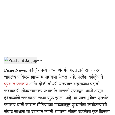
o
c
i
a
l
s
Prashant Jagtap
-
Sarkarnama
h
Pune News:
काँग्रेसमध्ये सध्या अंतर्गत गटतटाचे राजकारण
a
चांगलेच सक्रिय झाल्याचं पहायला मिळत आहे. प्रदेश काँग्रेसने
r
प्रशांत जगताप
आणि दीप्ती चौधरी यांच्यावर शहराध्यक्ष पदाची
जबाबदारी सोपवल्यानंतर पक्षांतर्गत नाराजी उफाळून आली असून
e
हेवेदाव्यांचे राजकारण सध्या सुरू झाला आहे. या पार्श्वभूमीवर प्रशांत
जगताप यांनी सोशल मीडियाच्या माध्यमातून पुण्यातील कार्यकर्त्यांशी
संवाद साधला या दरम्यान त्यांनी आपल्या सोबत घडलेला एक किस्सा