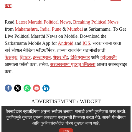
करा
.
Read
Latest Marathi Political News
,
Breaking Political News
from
Maharashtra
,
India
,
Pune
&
Mumbai
at Sarkarnama. To Get
Live Political Marathi News on Mobile, Download the
Sarkarnama Mobile App for
Android
and
IOS
. सरकारनामा आता
सर्व सोशल मीडिया प्लॅटफॉर्मवर. ताज्या राजकीय घडामोडींसाठी
फेसबुक
,
ट्विटर
,
इन्स्टाग्राम
,
शेअर चॅट
,
टेलिग्रामवर
आणि
व्हॉट्सॲप
आम्हाला फॉलो करा. तसेच,
सरकारनामा यूट्यूब चॅनेलला
आजच सबस्क्राइब
करा.
ADVERTISEMENT / WIDGET
ADVERTISEMENT / WIDGET
वेबसाईटवर ब्राउझिंगचा अनुभव सर्वोत्तम असावा, यासाठी आम्ही कुकीजचा वापर करतो.
कुकीजमुळे तुम्हाला तुमच्या आवडत्या मजकुराची शिफारस करता येते. आमचे
गोपनीयता
ADVERTISEMENT / WIDGET
आणि कुकीजसंदर्भातील धोरण तुम्हाला मान्य आहे.
ओके