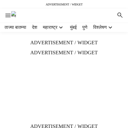
ADVERTISEMENT / WIDGET
H
ताज्या बातम्या
देश
महाराष्ट्र
मुंबई
पुणे
विश्लेषण
e
a
ADVERTISEMENT / WIDGET
d
e
ADVERTISEMENT / WIDGET
r
m
e
n
u
i
t
e
m
s
ADVERTISEMENT / WIDGET