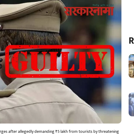
R
rges after allegedly demanding ₹5 lakh from tourists by threatening