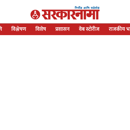
णे
विश्लेषण
विशेष
प्रशासन
वेब स्टोरीज
राजकीय भव