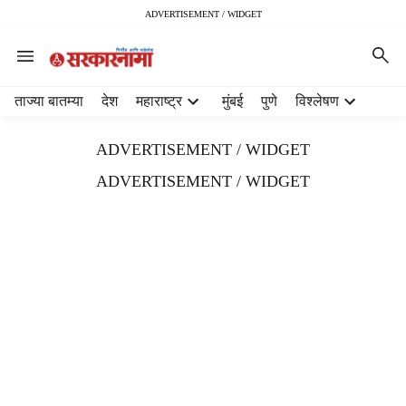
ADVERTISEMENT / WIDGET
H
ताज्या बातम्या
देश
महाराष्ट्र
मुंबई
पुणे
विश्लेषण
e
a
ADVERTISEMENT / WIDGET
d
e
ADVERTISEMENT / WIDGET
r
m
e
n
u
i
t
e
m
s