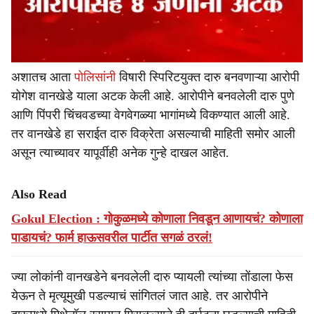
अशातच आता
पोलिसांनी
विषारी स्पिरिटयुक्त दारु बनवणाऱ्या आरोपी
योगेश वानखेडे याला अटक केली आहे. आरोपीने बनवलेली दारु पुणे
आणि पिंपरी चिंचवडच्या वेगवेगळ्या भागांमध्ये विकण्यात आली आहे.
तर वानखेडे हा सराईत दारु विक्रेता असल्याची माहिती समोर आली
असून त्याच्यावर यापूर्वीही अनेक गुन्हे दाखल आहेत.
Also Read
Gokul Election : गोकुळमध्ये कोणाला निवडून आणायचं? कोणाला
पाडायचं? फार्म हाऊसवरील पार्टीत सगळं ठरलं!
ज्या लोकांनी वानखडेने बनवलेली दारु प्यायली त्यांच्या तोंडाला फेस
येऊन ते मृत्यूमुखी पडल्याचं सांगितलं जात आहे. तर आरोपीने