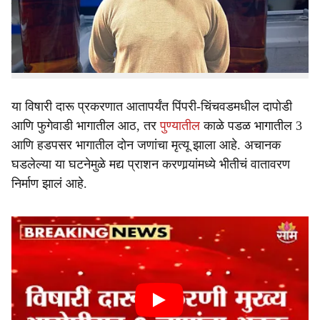
उघडकीस आली आहे. या घटनेमुळे पुणे शहरासह पिंपरी-चिंचवडमध्ये
e
एकच खळबळ उडाली आहे. या प्रकरणाचं गांभीर्य लक्षात घेत
मुख्यमंत्री देवेंद्र फडणवीस यांनी कठोर कारवाईचे आदेश पुणे आणि
पिंपरी चिंचवड पोलीस आयुक्तांना दिले आहेत.
या विषारी दारू प्रकरणात आतापर्यंत पिंपरी-चिंचवडमधील दापोडी
आणि फुगेवाडी भागातील आठ, तर
पुण्यातील
काळे पडळ भागातील 3
आणि हडपसर भागातील दोन जणांचा मृत्यू झाला आहे. अचानक
घडलेल्या या घटनेमुळे मद्य प्राशन करणार्‍यांमध्ये भीतीचं वातावरण
निर्माण झालं आहे.