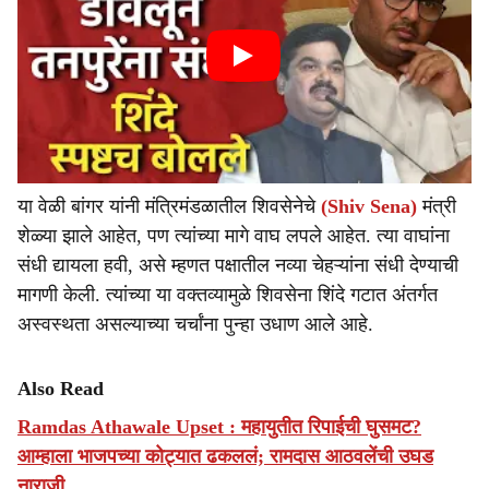
या वेळी बांगर यांनी मंत्रिमंडळातील शिवसेनेचे
(Shiv Sena)
मंत्री
शेळ्या झाले आहेत, पण त्यांच्या मागे वाघ लपले आहेत. त्या वाघांना
संधी द्यायला हवी, असे म्हणत पक्षातील नव्या चेहऱ्यांना संधी देण्याची
मागणी केली. त्यांच्या या वक्तव्यामुळे शिवसेना शिंदे गटात अंतर्गत
अस्वस्थता असल्याच्या चर्चांना पुन्हा उधाण आले आहे.
Also Read
Ramdas Athawale Upset : महायुतीत रिपाईची घुसमट?
आम्हाला भाजपच्या कोट्यात ढकललं; रामदास आठवलेंची उघड
नाराजी