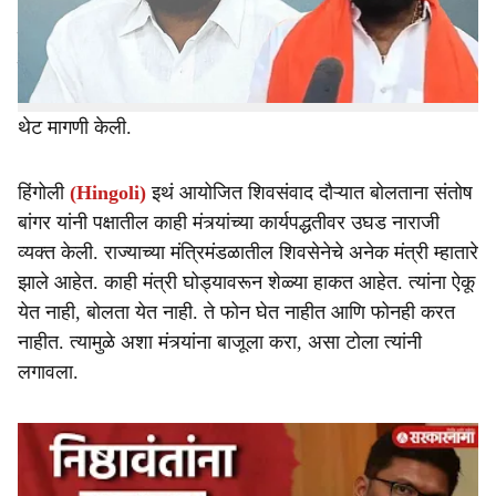
e
खासदार श्रीकांत शिंदे यांच्या उपस्थितीतच बांगर यांनी
मंत्रिमंडळातील शिवसेनेच्या मंत्र्यांना लक्ष्य करत, मंत्री शेळ्या झाले
आहेत, त्यांच्या मागे वाघ लपले आहेत, नव्या लोकांना संधी द्या, अशी
थेट मागणी केली.
हिंगोली
(Hingoli)
इथं आयोजित शिवसंवाद दौऱ्यात बोलताना संतोष
बांगर यांनी पक्षातील काही मंत्र्यांच्या कार्यपद्धतीवर उघड नाराजी
व्यक्त केली. राज्याच्या मंत्रिमंडळातील शिवसेनेचे अनेक मंत्री म्हातारे
झाले आहेत. काही मंत्री घोड्यावरून शेळ्या हाकत आहेत. त्यांना ऐकू
येत नाही, बोलता येत नाही. ते फोन घेत नाहीत आणि फोनही करत
नाहीत. त्यामुळे अशा मंत्र्यांना बाजूला करा, असा टोला त्यांनी
लगावला.