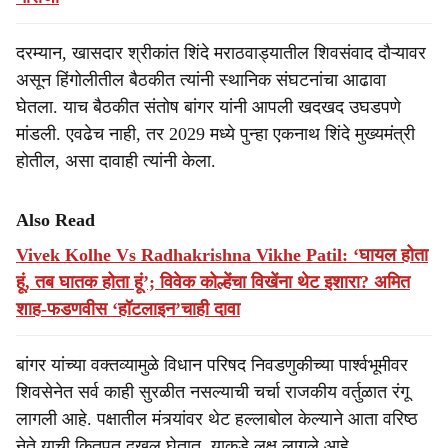
दरम्यान, खासदार श्रीकांत शिंदे मराठवाड्यातील शिवसंवाद दौऱ्यावर
असून हिंगोलीतील बैठकीत त्यांनी स्थानिक संघटनांचा आढावा
घेतला. याच बैठकीत संतोष बांगर यांनी आपली खदखद उघडपणे
मांडली. एवढेच नाही, तर 2029 मध्ये पुन्हा एकनाथ शिंदे मुख्यमंत्री
होतील, असा दावाही त्यांनी केला.
Also Read
Vivek Kolhe Vs Radhakrishna Vikhe Patil: ‘घायल होता
हूं, तब घातक होता हूं’; विवेक कोल्हेंचा विखेंना थेट इशारा? अमित
शाह-फडणवीस ‘हॉटलाइन’चाही दावा
बांगर यांच्या वक्तव्यामुळे विधान परिषद निवडणुकीच्या पार्श्वभूमीवर
शिवसेनेत सर्व काही सुरळीत नसल्याची चर्चा राजकीय वर्तुळात रंगू
लागली आहे. पक्षातील मंत्र्यांवर थेट हल्लाबोल केल्याने आता वरिष्ठ
नेते याची कितपत दखल घेतात, याकडे लक्ष लागले आहे.