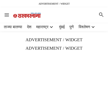
ADVERTISEMENT / WIDGET
H
ताज्या बातम्या
देश
महाराष्ट्र
मुंबई
पुणे
विश्लेषण
e
a
ADVERTISEMENT / WIDGET
d
e
ADVERTISEMENT / WIDGET
r
m
e
n
u
i
t
e
m
s