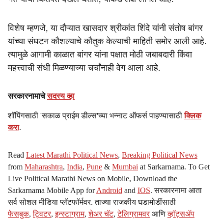
विशेष म्हणजे, या दौऱ्यात खासदार श्रीकांत शिंदे यांनी संतोष बांगर
यांच्या संघटन कौशल्याचे कौतुक केल्याची माहिती समोर आली आहे.
त्यामुळे आगामी काळात बांगर यांना पक्षात मोठी जबाबदारी किंवा
महत्त्वाची संधी मिळण्याच्या चर्चांनाही वेग आला आहे.
सरकारनामाचे
सदस्य व्हा
शॉपिंगसाठी 'सकाळ प्राईम डील्स'च्या भन्नाट ऑफर्स पाहण्यासाठी
क्लिक
करा
.
Read
Latest Marathi Political News
,
Breaking Political News
from
Maharashtra
,
India
,
Pune
&
Mumbai
at Sarkarnama. To Get
Live Political Marathi News on Mobile, Download the
Sarkarnama Mobile App for
Android
and
IOS
. सरकारनामा आता
सर्व सोशल मीडिया प्लॅटफॉर्मवर. ताज्या राजकीय घडामोडींसाठी
फेसबुक
,
ट्विटर
,
इन्स्टाग्राम
,
शेअर चॅट
,
टेलिग्रामवर
आणि
व्हॉट्सॲप