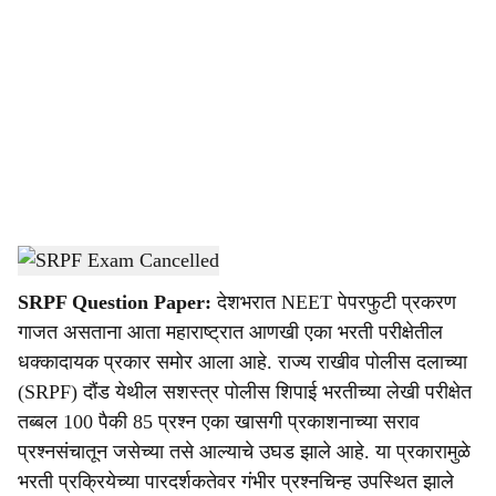
o
c
i
a
l
s
SRPF Exam Cancelled
-
Sarkarnama
h
SRPF Question Paper:
देशभरात NEET पेपरफुटी प्रकरण
a
गाजत असताना आता महाराष्ट्रात आणखी एका भरती परीक्षेतील
r
धक्कादायक प्रकार समोर आला आहे. राज्य राखीव पोलीस दलाच्या
(SRPF) दौंड येथील सशस्त्र पोलीस शिपाई भरतीच्या लेखी परीक्षेत
e
तब्बल 100 पैकी 85 प्रश्न एका खासगी प्रकाशनाच्या सराव
प्रश्नसंचातून जसेच्या तसे आल्याचे उघड झाले आहे. या प्रकारामुळे
भरती प्रक्रियेच्या पारदर्शकतेवर गंभीर प्रश्नचिन्ह उपस्थित झाले