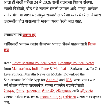
आता ही लेखी परीक्षा 24 मे 2026 रोजी दत्तकला शिक्षण संस्था,
स्वामी चिंचोळी, दौंड येथे नव्याने घेतली जाणार आहे. मात्र, वारंवार
समोर येणाऱ्या अशा घटनांमुळे राज्यातील परीक्षा व्यवस्थेवरील विश्वास
डळमळीत होत असल्याची भावना व्यक्त केली जात आहे.
सरकारनामाचे
सदस्य व्हा
शॉपिंगसाठी 'सकाळ प्राईम डील्स'च्या भन्नाट ऑफर्स पाहण्यासाठी
क्लिक
करा
.
Read
Latest Marathi Political News
,
Breaking Political News
from
Maharashtra
,
India
,
Pune
&
Mumbai
at Sarkarnama. To Get
Live Political Marathi News on Mobile, Download the
Sarkarnama Mobile App for
Android
and
IOS
. सरकारनामा आता
सर्व सोशल मीडिया प्लॅटफॉर्मवर. ताज्या राजकीय घडामोडींसाठी
फेसबुक
,
ट्विटर
,
इन्स्टाग्राम
,
शेअर चॅट
,
टेलिग्रामवर
आणि
व्हॉट्सॲप
आम्हाला फॉलो करा. तसेच,
सरकारनामा यूट्यूब चॅनेलला
आजच सबस्क्राइब
करा.