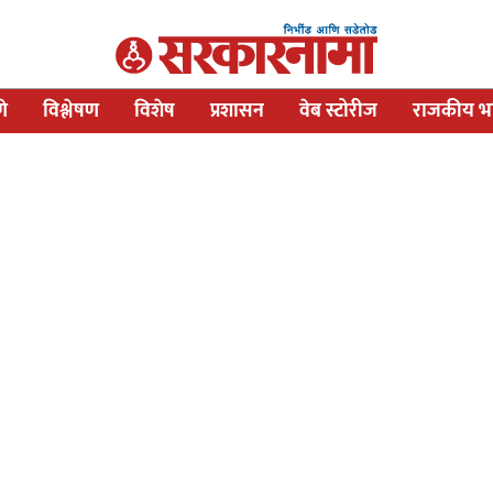
णे
विश्लेषण
विशेष
प्रशासन
वेब स्टोरीज
राजकीय भव