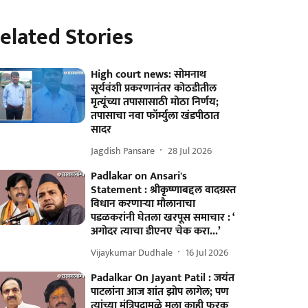
elated Stories
High court news: सोमनाथ
सूर्यवंशी प्रकरणानंतर कोठडीतील
मृत्यूंच्या तपासासाठी मोठा निर्णय;
तपासाचा नवा फॉर्म्युला खंडपीठात
सादर
Jagdish Pansare
28 Jul 2026
Padlakar on Ansari's
Statement : श्रीकृष्णाबद्दल वादग्रस्त
विधान करणाऱ्या मौलानाचा
पडळकरांनी घेतला खरपूस समाचार : ‘
अगोदर त्याचा डीएनए चेक करा...’
Vijaykumar Dudhale
16 Jul 2026
Padalkar On Jayant Patil : जयंत
पाटलांना आज शांत झोप लागेल; पण
त्यांच्या मंत्रिपदामुळे मला काही फरक