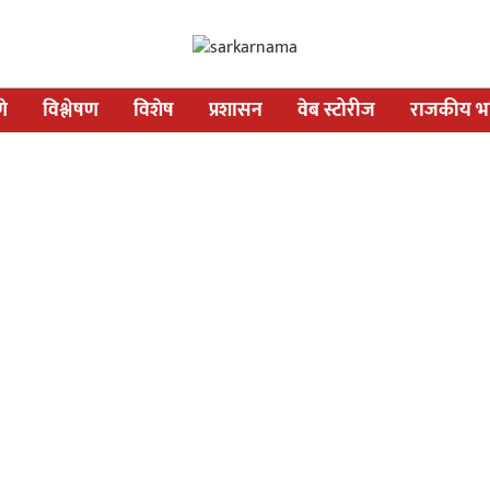
णे
विश्लेषण
विशेष
प्रशासन
वेब स्टोरीज
राजकीय भव