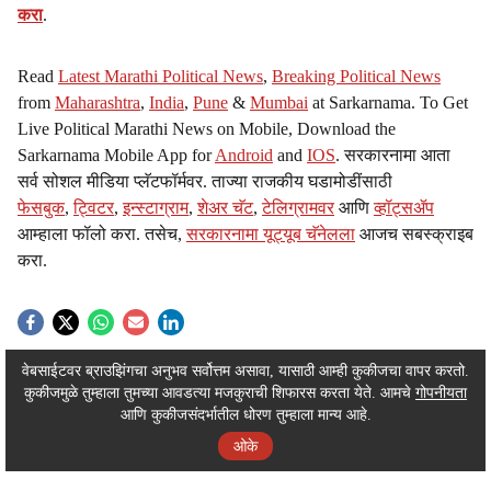
l
करा
.
s
Read
Latest Marathi Political News
,
Breaking Political News
h
from
Maharashtra
,
India
,
Pune
&
Mumbai
at Sarkarnama. To Get
Live Political Marathi News on Mobile, Download the
a
Sarkarnama Mobile App for
Android
and
IOS
. सरकारनामा आता
r
सर्व सोशल मीडिया प्लॅटफॉर्मवर. ताज्या राजकीय घडामोडींसाठी
फेसबुक
,
ट्विटर
,
इन्स्टाग्राम
,
शेअर चॅट
,
टेलिग्रामवर
आणि
व्हॉट्सॲप
e
आम्हाला फॉलो करा. तसेच,
सरकारनामा यूट्यूब चॅनेलला
आजच सबस्क्राइब
करा.
ADVERTISEMENT / WIDGET
वेबसाईटवर ब्राउझिंगचा अनुभव सर्वोत्तम असावा, यासाठी आम्ही कुकीजचा वापर करतो.
कुकीजमुळे तुम्हाला तुमच्या आवडत्या मजकुराची शिफारस करता येते. आमचे
गोपनीयता
ADVERTISEMENT / WIDGET
आणि कुकीजसंदर्भातील धोरण तुम्हाला मान्य आहे.
ओके