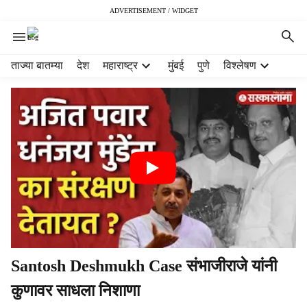
ADVERTISEMENT / WIDGET
H
ताज्या बातम्या
देश
महाराष्ट्र
मुंबई
पुणे
विश्लेषण
e
a
d
e
r
m
e
n
u
i
t
e
m
Santosh Deshmukh Case संभाजीराजे यांनी
s
कुणावर साधला निशाणा