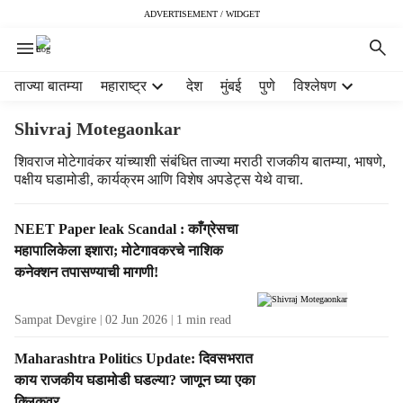
ADVERTISEMENT / WIDGET
H
ताज्या बातम्या
महाराष्ट्र
देश
मुंबई
पुणे
विश्लेषण
e
a
Shivraj Motegaonkar
d
e
शिवराज मोटेगावंकर यांच्याशी संबंधित ताज्या मराठी राजकीय बातम्या, भाषणे,
पक्षीय घडामोडी, कार्यक्रम आणि विशेष अपडेट्स येथे वाचा.
r
m
e
T
NEET Paper leak Scandal : काँग्रेसचा
n
a
महापालिकेला इशारा; मोटेगावकरचे नाशिक
u
g
कनेक्शन तपासण्याची मागणी!
i
R
t
e
e
Sampat Devgire
02 Jun 2026
1
min read
s
m
u
Maharashtra Politics Update: दिवसभरात
s
l
काय राजकीय घडामोडी घडल्या? जाणून घ्या एका
t
क्लिकवर