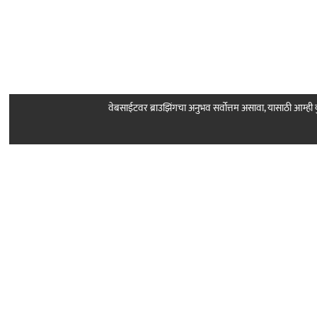
वेबसाईटवर ब्राउझिंगचा अनुभव सर्वोत्तम असावा, यासाठी आम्