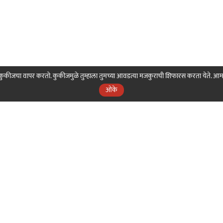
ही कुकीजचा वापर करतो. कुकीजमुळे तुम्हाला तुमच्या आवडत्या मजकुराची शिफारस करता येते. आ
ओके