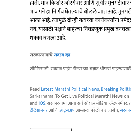
होती. मात्र किशोर जोरगेवार आणि सुधीर मुनगंटीवार यांच्
भाजपने हा निर्णय घेतल्याचे बोलले जात आहे. मुनगंट
आला आहे. त्यामुळे दोन्ही गटाच्या कार्यकर्त्यांना उम
नये, यासाठी पक्षाने बाहेरचा निवडणूक प्रमुख बनवला,
धक्का बसला आहे.
सरकारनामाचे
सदस्य व्हा
शॉपिंगसाठी 'सकाळ प्राईम डील्स'च्या भन्नाट ऑफर्स पाहण्यासा
Read
Latest Marathi Political News
,
Breaking Polit
Sarkarnama. To Get Live Political Marathi News o
and
IOS
. सरकारनामा आता सर्व सोशल मीडिया प्लॅटफॉर्मवर. 
टेलिग्रामवर
आणि
व्हॉट्सॲप
आम्हाला फॉलो करा. तसेच,
सरकारन