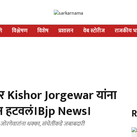
णे
विश्लेषण
विशेष
प्रशासन
वेब स्टोरीज
राजकीय भव
 Kishor Jorgewar यांना
ून हटवलं।Bjp News।
R
; जोरगेवारांना धक्का, संचेतींकडे जबाबदारी