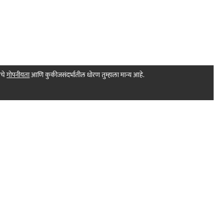
मचे
गोपनीयता
आणि कुकीजसंदर्भातील धोरण तुम्हाला मान्य आहे.