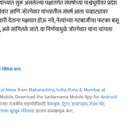
यात सुरू असलेल्या पक्षांतर्गत संघर्षाच्या पार्श्वभूमीवर प्रदेश
ीवार आणि जोरगेवार यांच्यातील संघर्ष आता चव्हाट्यावर
ेदवारी देताना पक्षपात होऊ नये, नेत्यांच्या गटबाजीचा फटका बसू
 असे सांगितले जाते. या निर्णयामुळे जोरगेवार यांना चांगला
ठी
क्लिक करा
.
ical News
from
Maharashtra
,
India
,
Pune
&
Mumbai
at
n Mobile, Download the Sarkarnama Mobile App for
Android
ताज्या राजकीय घडामोडींसाठी
फेसबुक
,
ट्विटर
,
इन्स्टाग्राम
,
शेअर चॅट
,
ामा यूट्यूब चॅनेलला
आजच सबस्क्राइब करा.