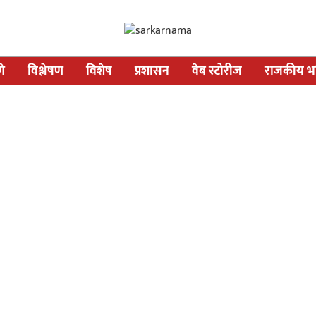
णे
विश्लेषण
विशेष
प्रशासन
वेब स्टोरीज
राजकीय भव