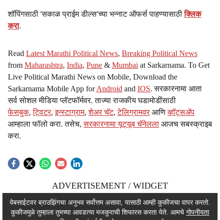
शॉपिंगसाठी 'सकाळ प्राईम डील्स'च्या भन्नाट ऑफर्स पाहण्यासाठी
क्लिक
करा
.
Read
Latest Marathi Political News
,
Breaking Political News
from
Maharashtra
,
India
,
Pune
&
Mumbai
at Sarkarnama. To Get
Live Political Marathi News on Mobile, Download the
Sarkarnama Mobile App for
Android
and
IOS
. सरकारनामा आता
सर्व सोशल मीडिया प्लॅटफॉर्मवर. ताज्या राजकीय घडामोडींसाठी
फेसबुक
,
ट्विटर
,
इन्स्टाग्राम
,
शेअर चॅट
,
टेलिग्रामवर
आणि
व्हॉट्सॲप
आम्हाला फॉलो करा. तसेच,
सरकारनामा यूट्यूब चॅनेलला
आजच सबस्क्राइब
करा.
ADVERTISEMENT / WIDGET
ADVERTISEMENT / WIDGET
वेबसाईटवर ब्राउझिंगचा अनुभव सर्वोत्तम असावा, यासाठी आम्ही कुकीजचा वापर करतो.
कुकीजमुळे तुम्हाला तुमच्या आवडत्या मजकुराची शिफारस करता येते. आमचे
गोपनीयता