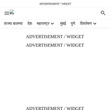
ADVERTISEMENT / WIDGET
H
ताज्या बातम्या
देश
महाराष्ट्र
मुंबई
पुणे
विश्लेषण
e
a
ADVERTISEMENT / WIDGET
d
e
ADVERTISEMENT / WIDGET
r
m
e
n
u
i
t
e
m
s
ADVERTISEMENT / WIDGET