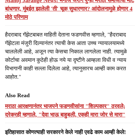
Manoj Jarange News: मनोज जरांगे पुन्हा मराठा समाजाची मोट
बांधणार, मुंबईत झालेली 'ती' चूक सुधारणार? आंदोलनामुळे होणार 4
मोठे परिणाम
हैदराबाद गॅझेटबाबत माहिती देताना फडणवीस म्हणाले, "हैदराबाद
गॅझेटला मंजुरी दिल्यानंतर त्याची केस आता उच्च न्यायालयामध्ये
चाललेली आहे, अजून त्या केसचा निकाल लागलेला नाही. त्यामुळे
कोर्टाचा अवमान कुठेही होऊ नये या दृष्टीने आम्हला विधी व न्याय
विभागानी काही सल्ला दिलेला आहे, त्यानुसारच आम्ही काम करत
आहोत."
Also Read
मराठा आरक्षणानंतर भाजपने फडणवीसांना "शिल्पकार" ठरवले;
दरेकरही म्हणाले, "देवा भाऊ बाहुबली, एकही मारा जोर से मारा"
इतिहासात कोणत्याही सरकारने केले नाही एवढे काम आम्ही केले!