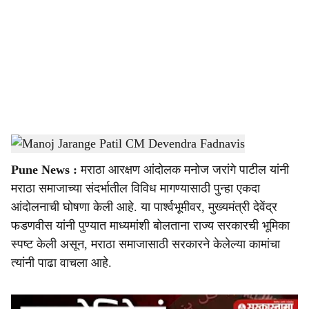
c
i
a
l
s
Manoj Jarange Patil CM Devendra Fadnavis
-
Sarkarnama
h
Pune News :
मराठा आरक्षण आंदोलक मनोज जरांगे पाटील यांनी
a
मराठा समाजाच्या संदर्भातील विविध मागण्यासाठी पुन्हा एकदा
r
आंदोलनाची घोषणा केली आहे. या पार्श्वभूमीवर, मुख्यमंत्री देवेंद्र
फडणवीस यांनी पुण्यात माध्यमांशी बोलताना राज्य सरकारची भूमिका
e
स्पष्ट केली असून, मराठा समाजासाठी सरकारने केलेल्या कामांचा
त्यांनी पाढा वाचला आहे.