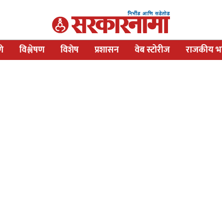
णे
विश्लेषण
विशेष
प्रशासन
वेब स्टोरीज
राजकीय भव