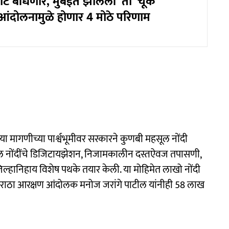
ट बांधणार, मुंबईत झालेली 'ती' चूक
आंदोलनामुळे होणार 4 मोठे परिणाम
ा मागणीच्या पार्श्वभूमीवर सरकारने कुणबी महसूल नोंदी
हसूल नोंदींचे डिजिटायझेशन, निजामकालीन दस्तऐवज तपासणी,
िल्हानिहाय विशेष पथके तयार केली. या मोहिमेत लाखो नोंदी
राठा आरक्षण आंदोलक मनोज जरांगे पाटील यांनीही 58 लाख