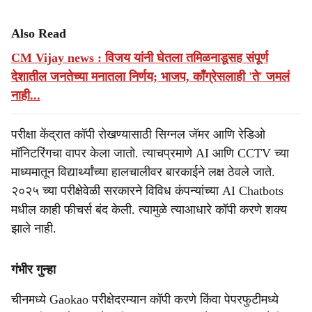
Also Read
CM Vijay news : विजय यांनी घेतला तमिळनाडूसह संपूर्ण
देशातील जनतेच्या मनातला निर्णय; भाजप, काँग्रेसलाही 'ते' जमलं
नाही...
परीक्षा केंद्रात कॉपी रोखण्यासाठी सिग्नल जॅमर आणि रेडिओ
मॉनिटरिंगचा वापर केला जातो. त्याचप्रमाणे AI आणि CCTV च्या
माध्यमातून विद्यार्थ्यांच्या हालचालीवर बारकाईने लक्ष ठेवले जाते.
२०२५ च्या परीक्षेवेळी सरकारने विविध कंपन्यांच्या AI Chatbots
मधील काही फीचर्स बंद केली. त्यामुळे त्याआधारे कॉपी करणे शक्य
झाले नाही.
गंभीर गुन्हा
चीनमध्ये Gaokao परीक्षेदरम्यान कॉपी करणे किंवा पेपरफुटीमध्ये