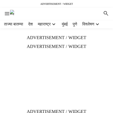
ADVERTISEMENT / WIDGET
H
ताज्या बातम्या
देश
महाराष्ट्र
मुंबई
पुणे
विश्लेषण
e
a
ADVERTISEMENT / WIDGET
d
e
ADVERTISEMENT / WIDGET
r
m
e
n
u
i
t
e
m
s
ADVERTISEMENT / WIDGET