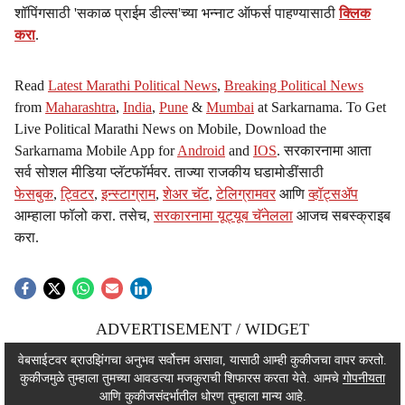
शॉपिंगसाठी 'सकाळ प्राईम डील्स'च्या भन्नाट ऑफर्स पाहण्यासाठी
क्लिक
करा
.
Read
Latest Marathi Political News
,
Breaking Political News
from
Maharashtra
,
India
,
Pune
&
Mumbai
at Sarkarnama. To Get
Live Political Marathi News on Mobile, Download the
Sarkarnama Mobile App for
Android
and
IOS
. सरकारनामा आता
सर्व सोशल मीडिया प्लॅटफॉर्मवर. ताज्या राजकीय घडामोडींसाठी
फेसबुक
,
ट्विटर
,
इन्स्टाग्राम
,
शेअर चॅट
,
टेलिग्रामवर
आणि
व्हॉट्सॲप
आम्हाला फॉलो करा. तसेच,
सरकारनामा यूट्यूब चॅनेलला
आजच सबस्क्राइब
करा.
ADVERTISEMENT / WIDGET
ADVERTISEMENT / WIDGET
वेबसाईटवर ब्राउझिंगचा अनुभव सर्वोत्तम असावा, यासाठी आम्ही कुकीजचा वापर करतो.
कुकीजमुळे तुम्हाला तुमच्या आवडत्या मजकुराची शिफारस करता येते. आमचे
गोपनीयता
ADVERTISEMENT / WIDGET
आणि कुकीजसंदर्भातील धोरण तुम्हाला मान्य आहे.