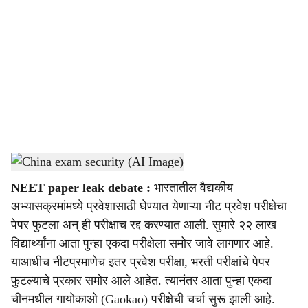
o
c
i
a
l
s
China exam security (AI Image)
-
Sarkarnama
h
NEET paper leak debate :
भारतातील वैद्यकीय
a
अभ्यासक्रमांमध्ये प्रवेशासाठी घेण्यात येणाऱ्या नीट प्रवेश परीक्षेचा
r
पेपर फुटला अन् ही परीक्षाच रद्द करण्यात आली. सुमारे २२ लाख
विद्यार्थ्यांना आता पुन्हा एकदा परीक्षेला समोर जावे लागणार आहे.
e
याआधीच नीटप्रमाणेच इतर प्रवेश परीक्षा, भरती परीक्षांचे पेपर
फुटल्याचे प्रकार समोर आले आहेत. त्यानंतर आता पुन्हा एकदा
चीनमधील गायोकाओ (Gaokao) परीक्षेची चर्चा सुरू झाली आहे.