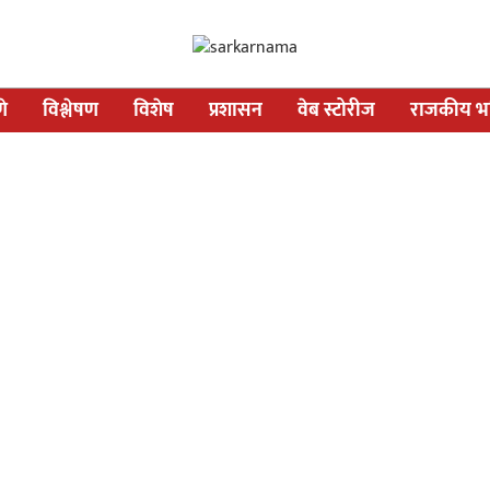
णे
विश्लेषण
विशेष
प्रशासन
वेब स्टोरीज
राजकीय भव