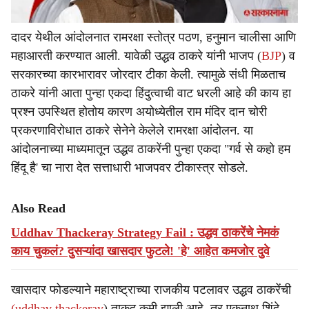
दादर येथील आंदोलनात रामरक्षा स्तोत्र पठण, हनुमान चालीसा आणि
महाआरती करण्यात आली. यावेळी उद्धव ठाकरे यांनी भाजप (
BJP
) व
सरकारच्या कारभारावर जोरदार टीका केली. त्यामुळे संधी मिळताच
ठाकरे यांनी आता पुन्हा एकदा हिंदुत्वाची वाट धरली आहे की काय हा
प्रश्न उपस्थित होतोय कारण अयोध्येतील राम मंदिर दान चोरी
प्रकरणाविरोधात ठाकरे सेनेने केलेले रामरक्षा आंदोलन. या
आंदोलनाच्या माध्यमातून उद्धव ठाकरेंनी पुन्हा एकदा "गर्व से कहो हम
हिंदू है' चा नारा देत सत्ताधारी भाजपवर टीकास्त्र सोडले.
Also Read
Uddhav Thackeray Strategy Fail : उद्धव ठाकरेंचे नेमकं
काय चुकलं? दुसऱ्यांदा खासदार फुटले! 'हे' आहेत कमजोर दुवे
खासदार फोडल्याने महाराष्ट्राच्या राजकीय पटलावर उद्धव ठाकरेंची
(uddhav thackeray
) ताकद कमी झाली आहे. तर एकनाथ शिंदे