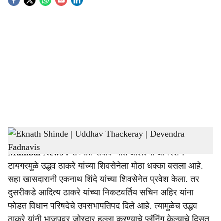
S
o
c
i
a
l
s
Eknath Shinde | Uddhav Thackeray | Devendra Fadnavis
-
Sarkarnama
h
Mumbai News :
राज्यात राबविण्यात आलेल्या ऑपरेशन
a
टायगरमुळे उद्धव ठाकरे यांच्या शिवसेनेला मोठा धक्का बसला आहे.
r
सहा खासदारानी एकनाथ शिंदे यांच्या शिवसेनेत प्रवेश केला. तर
दुसरीकडे आदित्य ठाकरे यांच्या निकटवर्तिय सचिन अहिर यांना
e
फोडत विधान परिषदेचे उपसभापतिपद दिले आहे. त्यामुळेच उद्धव
ठाकरे यांनी भाजपवर जोरदार हल्ला करण्याचे प्लॅनिंग केल्याचे दिसत