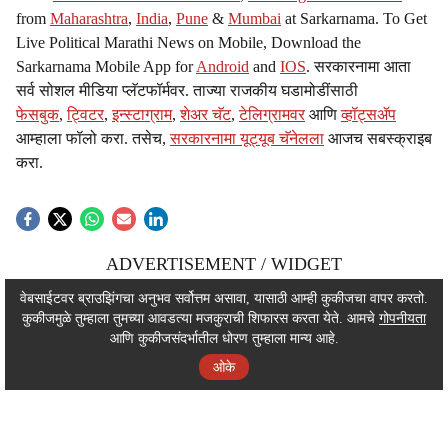
from
Maharashtra
,
India
,
Pune
&
Mumbai
at Sarkarnama. To Get
Live Political Marathi News on Mobile, Download the
Sarkarnama Mobile App for
Android
and
IOS
. सरकारनामा आता
सर्व सोशल मीडिया प्लॅटफॉर्मवर. ताज्या राजकीय घडामोडींसाठी
फेसबुक
,
ट्विटर
,
इन्स्टाग्राम
,
शेअर चॅट
,
टेलिग्रामवर
आणि
व्हॉट्सॲप
आम्हाला फॉलो करा. तसेच,
सरकारनामा यूट्यूब चॅनेलला
आजच सबस्क्राइब
करा.
ADVERTISEMENT / WIDGET
ADVERTISEMENT / WIDGET
वेबसाईटवर ब्राउझिंगचा अनुभव सर्वोत्तम असावा, यासाठी आम्ही कुकीजचा वापर करतो.
कुकीजमुळे तुम्हाला तुमच्या आवडत्या मजकुराची शिफारस करता येते. आमचे
गोपनीयता
ADVERTISEMENT / WIDGET
आणि कुकीजसंदर्भातील धोरण तुम्हाला मान्य आहे.
ओके