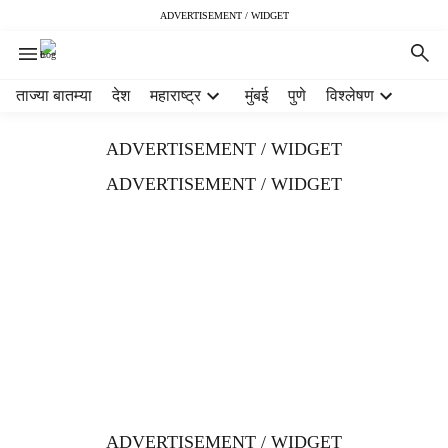
ADVERTISEMENT / WIDGET
H
ताज्या बातम्या
देश
महाराष्ट्र
मुंबई
पुणे
विश्लेषण
e
a
ADVERTISEMENT / WIDGET
d
e
ADVERTISEMENT / WIDGET
r
m
e
n
u
i
t
e
m
s
ADVERTISEMENT / WIDGET