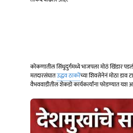
कोकणातील सिंधुदुर्गमध्ये भाजपला मोठं खिंडार पडल
मतदारसंघात
उद्धव ठाकरें
च्या शिवसेनेनं मोठा डाव ट
वैभववाडीतील शेकडो कार्यकर्त्यांना फोडण्यात यश 