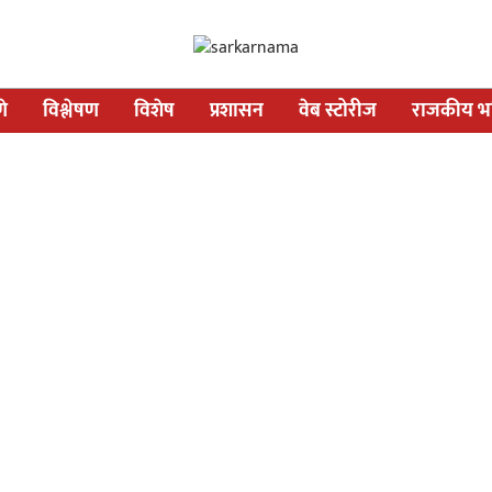
णे
विश्लेषण
विशेष
प्रशासन
वेब स्टोरीज
राजकीय भव