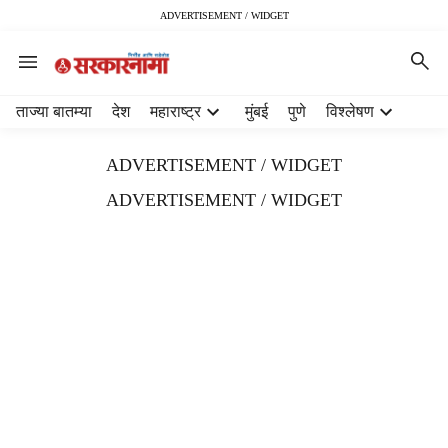
ADVERTISEMENT / WIDGET
H
ताज्या बातम्या
देश
महाराष्ट्र
मुंबई
पुणे
विश्लेषण
e
a
ADVERTISEMENT / WIDGET
d
e
ADVERTISEMENT / WIDGET
r
m
e
n
u
i
t
e
m
s