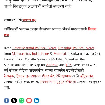
त्रिपुरामध्ये दोन जागांवर निवडणूक लढल्याचे दिसते. त्यानंतरही
पक्षाने निवडणूक लढण्याची माहिती उपलब्ध नाही.
सरकारनामाचे
सदस्य व्हा
शॉपिंगसाठी 'सकाळ प्राईम डील्स'च्या भन्नाट ऑफर्स पाहण्यासाठी
क्लिक
करा
.
Read
Latest Marathi Political News
,
Breaking Political News
from
Maharashtra
,
India
,
Pune
&
Mumbai
at Sarkarnama. To Get
Live Political Marathi News on Mobile, Download the
Sarkarnama Mobile App for
Android
and
IOS
. सरकारनामा आता
सर्व सोशल मीडिया प्लॅटफॉर्मवर. ताज्या राजकीय घडामोडींसाठी
फेसबुक
,
ट्विटर
,
इन्स्टाग्राम
,
शेअर चॅट
,
टेलिग्रामवर
आणि
व्हॉट्सॲप
आम्हाला फॉलो करा. तसेच,
सरकारनामा यूट्यूब चॅनेलला
आजच सबस्क्राइब
करा.