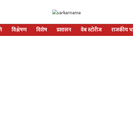
णे
विश्लेषण
विशेष
प्रशासन
वेब स्टोरीज
राजकीय भव