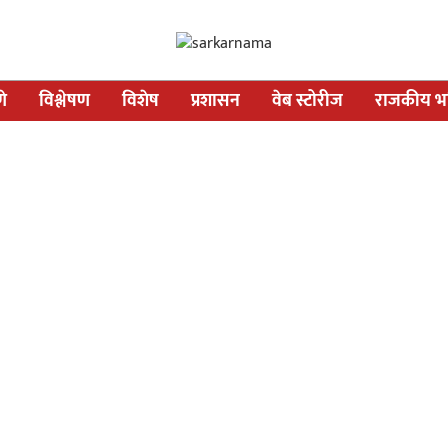
णे
विश्लेषण
विशेष
प्रशासन
वेब स्टोरीज
राजकीय भव