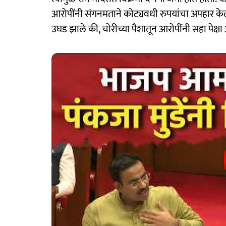
आरोपींनी संगनमताने कोट्यवधी रुपयांचा अपहार केल्
उघड झाले की, चोरीच्या पैशातून आरोपींनी सहा पेक्ष