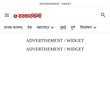
ADVERTISEMENT / WIDGET
H
ताज्या बातम्या
देश
महाराष्ट्र
मुंबई
पुणे
विश्लेषण
e
a
ADVERTISEMENT / WIDGET
d
e
ADVERTISEMENT / WIDGET
r
m
e
n
u
i
t
e
m
s