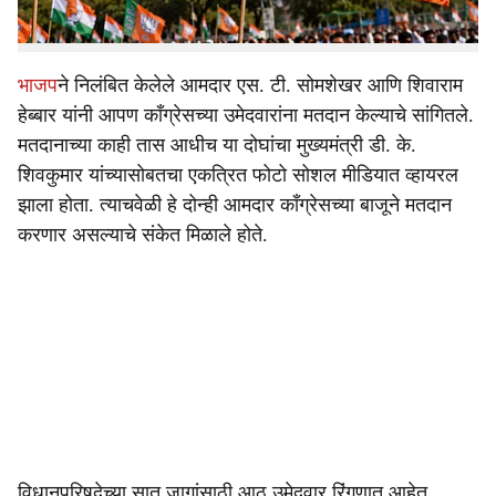
क्रॉस वोटिंगची भीती असल्याची जोरदार चर्चा आहे.
भाजप
ने निलंबित केलेले आमदार एस. टी. सोमशेखर आणि शिवाराम
हेब्बार यांनी आपण काँग्रेसच्या उमेदवारांना मतदान केल्याचे सांगितले.
मतदानाच्या काही तास आधीच या दोघांचा मुख्यमंत्री डी. के.
शिवकुमार यांच्यासोबतचा एकत्रित फोटो सोशल मीडियात व्हायरल
झाला होता. त्याचवेळी हे दोन्ही आमदार काँग्रेसच्या बाजूने मतदान
करणार असल्याचे संकेत मिळाले होते.
विधानपरिषदेच्या सात जागांसाठी आठ उमेदवार रिंगणात आहेत.