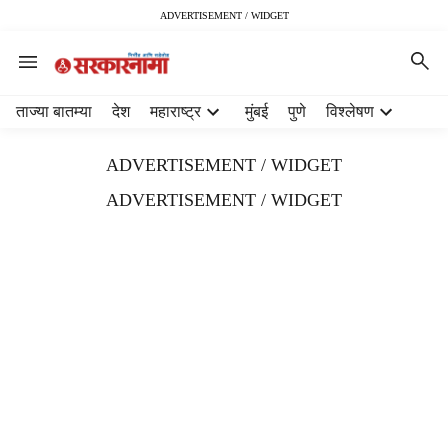
ADVERTISEMENT / WIDGET
H
ताज्या बातम्या
देश
महाराष्ट्र
मुंबई
पुणे
विश्लेषण
e
a
ADVERTISEMENT / WIDGET
d
e
ADVERTISEMENT / WIDGET
r
m
e
n
u
i
t
e
m
s