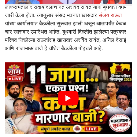
लोकसभेतील संसदीय दलाचे नेते अरविंद सावंत यांनी बुधवारी व्हीप
जारी केला होता. त्यानुसार संसद भवनात खासदार
संजय राऊत
यांच्या कार्यालयात बैठकीला सुरूवात झाली असून आतापर्यंत केवळ
चार खासदार उपस्थित आहेत. बुधवारी दिल्लीत झालेल्या पत्रकार
परिषद घेतलेल्या राऊतांसह खासदार अरविंद सावंत, अनिल देसाई
आणि राजाभाऊ वाजे हे चौघेत बैठकीला पोहचले आहे.