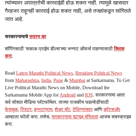
त्यांच्यावर अपात्रतेची कारवाईही होऊ शकत नाही. त्यामुळे खासदार
गैरहजर राहूनही कारवाई होऊ शकत नाही, असे तज्ज्ञांकडून सांगितले
जात आहे.
सरकारनामाचे
सदस्य व्हा
शॉपिंगसाठी 'सकाळ प्राईम डील्स'च्या भन्नाट ऑफर्स पाहण्यासाठी
क्लिक
करा
.
Read
Latest Marathi Political News
,
Breaking Political News
from
Maharashtra
,
India
,
Pune
&
Mumbai
at Sarkarnama. To Get
Live Political Marathi News on Mobile, Download the
Sarkarnama Mobile App for
Android
and
IOS
. सरकारनामा आता
सर्व सोशल मीडिया प्लॅटफॉर्मवर. ताज्या राजकीय घडामोडींसाठी
फेसबुक
,
ट्विटर
,
इन्स्टाग्राम
,
शेअर चॅट
,
टेलिग्रामवर
आणि
व्हॉट्सॲप
आम्हाला फॉलो करा. तसेच,
सरकारनामा यूट्यूब चॅनेलला
आजच सबस्क्राइब
करा.