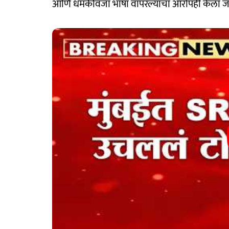
आणि धमकीवजा भाषा वापरल्याचा आरोपही केला ज