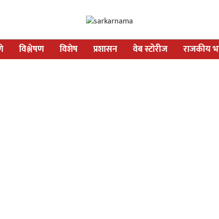
णे
विश्लेषण
विशेष
प्रशासन
वेब स्टोरीज
राजकीय भव