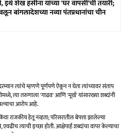
 इथे शेख हसीना यांच्या 'घर वापसी'ची तयारी;
लून बांगलादेशच्या नव्या पंतप्रधानांचा चीन
यान त्यांचे म्हणणे पूर्णपणे ऐकून न घेता त्यांच्यावर संताप
ये, त्या तरुणाला 'गाढव' आणि 'मूर्ख' यांसारख्या शब्दांनी
असल्याचा आरोप आहे.
ंवा राजकीय हेतू नव्हता; परिसरातील बेपत्ता झालेल्या
ढीच त्याची इच्छा होती. आक्षेपार्ह शब्दांचा वापर केल्याचा