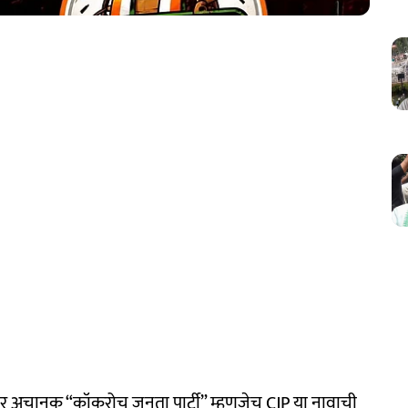
वर अचानक “कॉकरोच जनता पार्टी” म्हणजेच CJP या नावाची