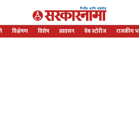
णे
विश्लेषण
विशेष
प्रशासन
वेब स्टोरीज
राजकीय भव