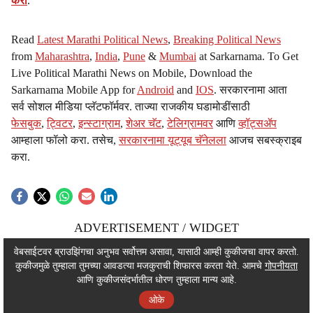
करा
.
Read
Latest Marathi Political News
,
Breaking Political News
from
Maharashtra
,
India
,
Pune
&
Mumbai
at Sarkarnama. To Get
Live Political Marathi News on Mobile, Download the
Sarkarnama Mobile App for
Android
and
IOS
. सरकारनामा आता
सर्व सोशल मीडिया प्लॅटफॉर्मवर. ताज्या राजकीय घडामोडींसाठी
फेसबुक
,
ट्विटर
,
इन्स्टाग्राम
,
शेअर चॅट
,
टेलिग्रामवर
आणि
व्हॉट्सॲप
आम्हाला फॉलो करा. तसेच,
सरकारनामा यूट्यूब चॅनेलला
आजच सबस्क्राइब
करा.
ADVERTISEMENT / WIDGET
ADVERTISEMENT / WIDGET
वेबसाईटवर ब्राउझिंगचा अनुभव सर्वोत्तम असावा, यासाठी आम्ही कुकीजचा वापर करतो.
कुकीजमुळे तुम्हाला तुमच्या आवडत्या मजकुराची शिफारस करता येते. आमचे
गोपनीयता
ADVERTISEMENT / WIDGET
आणि कुकीजसंदर्भातील धोरण तुम्हाला मान्य आहे.
ओके