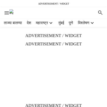
ADVERTISEMENT / WIDGET
H
ताज्या बातम्या
देश
महाराष्ट्र
मुंबई
पुणे
विश्लेषण
e
a
ADVERTISEMENT / WIDGET
d
e
ADVERTISEMENT / WIDGET
r
m
e
n
u
i
t
e
m
s
ADVERTISEMENT / WIDGET