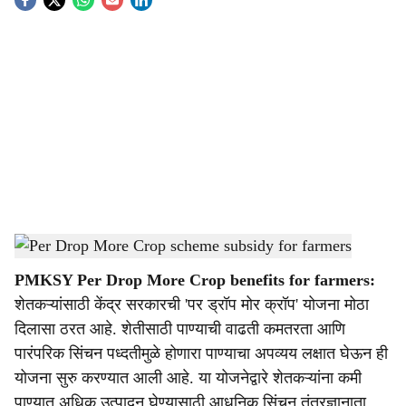
S
o
c
i
a
l
s
Per Drop More Crop scheme subsidy for farmers
-
Sarkarnama
h
PMKSY Per Drop More Crop benefits for farmers:
a
शेतकऱ्यांसाठी केंद्र सरकारची 'पर ड्रॉप मोर क्रॉप' योजना मोठा
r
दिलासा ठरत आहे. शेतीसाठी पाण्याची वाढती कमतरता आणि
पारंपरिक सिंचन पध्दतीमुळे होणारा पाण्याचा अपव्यय लक्षात घेऊन ही
e
योजना सुरु करण्यात आली आहे. या योजनेद्वारे शेतकऱ्यांना कमी
पाण्यात अधिक उत्पादन घेण्यासाठी आधुनिक सिंचन तंत्रज्ञानाता