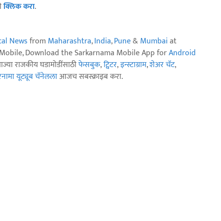
ठी
क्लिक करा
.
ical News
from
Maharashtra
,
India
,
Pune
&
Mumbai
at
n Mobile, Download the Sarkarnama Mobile App for
Android
ताज्या राजकीय घडामोडींसाठी
फेसबुक
,
ट्विटर
,
इन्स्टाग्राम
,
शेअर चॅट
,
ामा यूट्यूब चॅनेलला
आजच सबस्क्राइब करा.