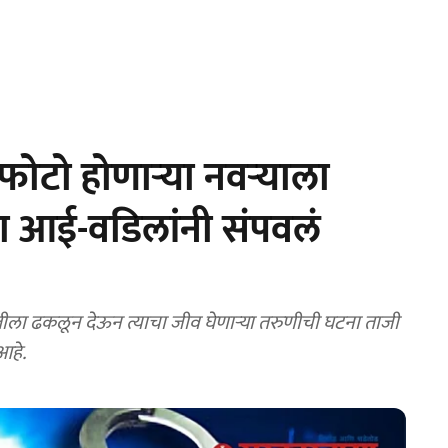
टो होणाऱ्या नवऱ्याला
ा आई-वडिलांनी संपवलं
ीला ढकलून देऊन त्याचा जीव घेणाऱ्या तरुणीची घटना ताजी
हे.