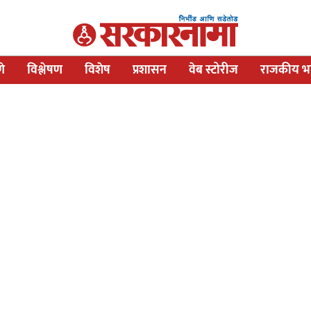
णे
विश्लेषण
विशेष
प्रशासन
वेब स्टोरीज
राजकीय भव