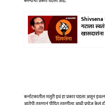
केल्याचा प्रकार घडला आहे.
Shivsena U
गटाला स्वतं
खासदारांना
कर्नाटकातील मसुरी इथं हा प्रकार घडला असून इथल्या
आरोपी तरुणानं पीडित तरुणीला आधी प्रपोज केलं हो