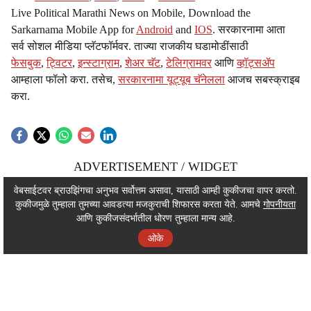
Live Political Marathi News on Mobile, Download the
Sarkarnama Mobile App for
Android
and
IOS
. सरकारनामा आता
सर्व सोशल मीडिया प्लॅटफॉर्मवर. ताज्या राजकीय घडामोडींसाठी
फेसबुक
,
ट्विटर
,
इन्स्टाग्राम
,
शेअर चॅट
,
टेलिग्रामवर
आणि
व्हॉट्सॲप
आम्हाला फॉलो करा. तसेच,
सरकारनामा यूट्यूब चॅनेलला
आजच सबस्क्राइब
करा.
ADVERTISEMENT / WIDGET
ADVERTISEMENT / WIDGET
वेबसाईटवर ब्राउझिंगचा अनुभव सर्वोत्तम असावा, यासाठी आम्ही कुकीजचा वापर करतो.
कुकीजमुळे तुम्हाला तुमच्या आवडत्या मजकुराची शिफारस करता येते. आमचे
गोपनीयता
ADVERTISEMENT / WIDGET
आणि कुकीजसंदर्भातील धोरण तुम्हाला मान्य आहे.
ओके