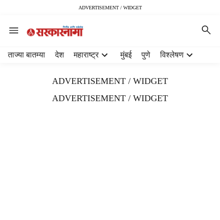
ADVERTISEMENT / WIDGET
H
ताज्या बातम्या
देश
महाराष्ट्र
मुंबई
पुणे
विश्लेषण
e
a
ADVERTISEMENT / WIDGET
d
e
ADVERTISEMENT / WIDGET
r
m
e
n
u
i
t
e
m
s