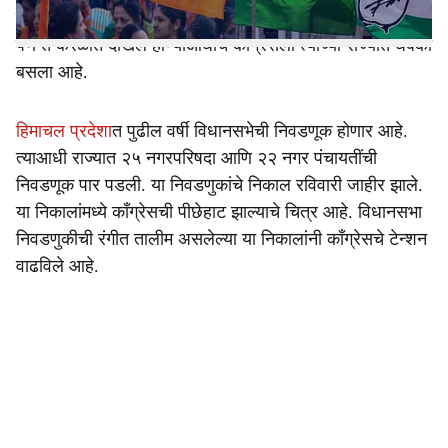
मुख्यमंत्री सुखविंदर सिहं सुक्खू यांनीही यावेळी उपस्थिती लावली.
पण ते केरळात दाखल होण्याआधीच काँग्रेसला त्यांच्या राज्यात धक्का
बसला आहे.
हिमाचल प्रदेशा
त पुढील वर्षी विधानसभेची निवडणूक होणार आहे.
त्याआधी राज्यात २५ नगरपरिषदा आणि २२ नगर पंचायतींची
निवडणूक पार पडली. या निवडणुकांचे निकाल रविवारी जाहीर झाले.
या निकालांमध्ये काँग्रेसची पीछेहाट झाल्याचे चित्र आहे. विधानसभा
निवडणुकीची रंगीत तालीम असलेल्या या निकालांनी काँग्रेसचे टेन्शन
वाढविले आहे.