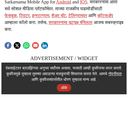
Sarkarnama Mobile App for
Android
and
IOS
. सरकारनामा आता
सर्व सोशल मीडिया प्लॅटफॉर्मवर. ताज्या राजकीय घडामोडींसाठी
फेसबुक
,
ट्विटर
,
इन्स्टाग्राम
,
शेअर चॅट
,
टेलिग्रामवर
आणि
व्हॉट्सॲप
आम्हाला फॉलो करा. तसेच,
सरकारनामा यूट्यूब चॅनेलला
आजच सबस्क्राइब
करा.
ADVERTISEMENT / WIDGET
ADVERTISEMENT / WIDGET
वेबसाईटवर ब्राउझिंगचा अनुभव सर्वोत्तम असावा, यासाठी आम्ही कुकीजचा वापर करतो.
कुकीजमुळे तुम्हाला तुमच्या आवडत्या मजकुराची शिफारस करता येते. आमचे
गोपनीयता
ADVERTISEMENT / WIDGET
आणि कुकीजसंदर्भातील धोरण तुम्हाला मान्य आहे.
ओके