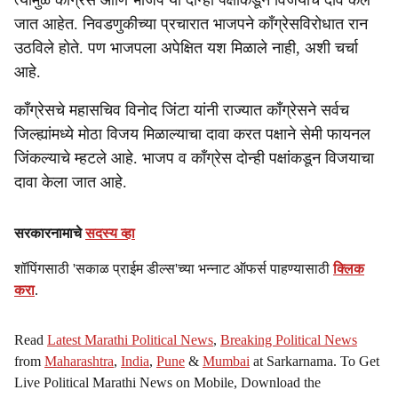
त्यामुळे काँग्रेस आणि भाजप या दोन्ही पक्षांकडून विजयाचे दावे केले
जात आहेत. निवडणुकीच्या प्रचारात भाजपने काँग्रेसविरोधात रान
उठविले होते. पण भाजपला अपेक्षित यश मिळाले नाही, अशी चर्चा
आहे.
काँग्रेसचे महासचिव विनोद जिंटा यांनी राज्यात काँग्रेसने सर्वच
जिल्ह्यांमध्ये मोठा विजय मिळाल्याचा दावा करत पक्षाने सेमी फायनल
जिंकल्याचे म्हटले आहे. भाजप व काँग्रेस दोन्ही पक्षांकडून विजयाचा
दावा केला जात आहे.
सरकारनामाचे
सदस्य व्हा
शॉपिंगसाठी 'सकाळ प्राईम डील्स'च्या भन्नाट ऑफर्स पाहण्यासाठी
क्लिक
करा
.
Read
Latest Marathi Political News
,
Breaking Political News
from
Maharashtra
,
India
,
Pune
&
Mumbai
at Sarkarnama. To Get
Live Political Marathi News on Mobile, Download the