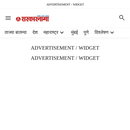
ADVERTISEMENT / WIDGET
H
ताज्या बातम्या
देश
महाराष्ट्र
मुंबई
पुणे
विश्लेषण
e
a
ADVERTISEMENT / WIDGET
d
e
ADVERTISEMENT / WIDGET
r
m
e
n
u
i
t
e
m
s