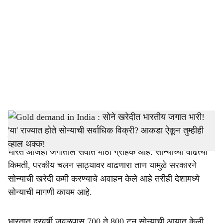
o
c
i
a
l
s
h
भारतात सोन्याची किंमत कितीही वाढली तरी सोन्याच्या दागिन्यांची
लोकांमधली क्रेझ काही कमी होत नाही. त्यामुळे सोन्याच्या आयातीत
a
भारत आजही जगातील सर्वात मोठा ग्राहक आहे. सोन्याच्या वाढत्या
r
किमती, परकीय चलन साठ्यावर वाढणारा ताण यामुळे सरकारने
सोन्याची खरेदी कमी करण्याचे अवाहन केले आहे तरीही देशामध्ये
e
सोन्याची मागणी कायम आहे.
भारतात दरवर्षी जवळपास 700 ते 800 टन सोन्याची आयात केली