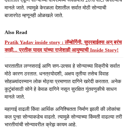
देशातील एकूण सोन्याच्या वापरामध्ये जवळपास 20% वाटा असल्याचे
मानले जाते. त्यामुळे केरळला देशातील सर्वात मोठी सोन्याची
बाजारपेठ म्हणूनही ओळखले जाते.
Also Read
Pratik Yadav inside story : लॅम्बोर्गिनी, सुपरबाईक्स अन् बरंच
काही... प्रतीक यादव यांच्या राजेशाही आयुष्याची Inside Story!
भारतातील लग्नसराई आणि सण-उत्सव हे सोन्याच्या विक्रीचे सर्वात
मोठे कारण ठरतात. धनत्रयोदशी, अक्षय तृतीया तसेच विवाह
सोहळ्यांदरम्यान लोक मोठ्या प्रमाणात दागिने खरेदी करतात. अनेक
कुटुंबांसाठी सोने हे केवळ दागिने नसून सुरक्षित गुंतवणुकीचे साधन
मानले जाते.
महागाई वाढली किंवा आर्थिक अनिश्चितता निर्माण झाली की लोकांचा
कल पुन्हा सोन्याकडेच वाढतो. त्यामुळे सोन्याच्या किंमती वाढल्या तरी
भारतीयांची सोन्यावरील क्रेझ कायम आहे.