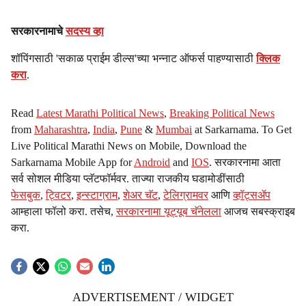
सरकारनामाचे
सदस्य व्हा
शॉपिंगसाठी 'सकाळ प्राईम डील्स'च्या भन्नाट ऑफर्स पाहण्यासाठी
क्लिक
करा
.
Read
Latest Marathi Political News
,
Breaking Political News
from
Maharashtra
,
India
,
Pune
&
Mumbai
at Sarkarnama. To Get
Live Political Marathi News on Mobile, Download the
Sarkarnama Mobile App for
Android
and
IOS
. सरकारनामा आता
सर्व सोशल मीडिया प्लॅटफॉर्मवर. ताज्या राजकीय घडामोडींसाठी
फेसबुक
,
ट्विटर
,
इन्स्टाग्राम
,
शेअर चॅट
,
टेलिग्रामवर
आणि
व्हॉट्सॲप
आम्हाला फॉलो करा. तसेच,
सरकारनामा यूट्यूब चॅनेलला
आजच सबस्क्राइब
करा.
ADVERTISEMENT / WIDGET