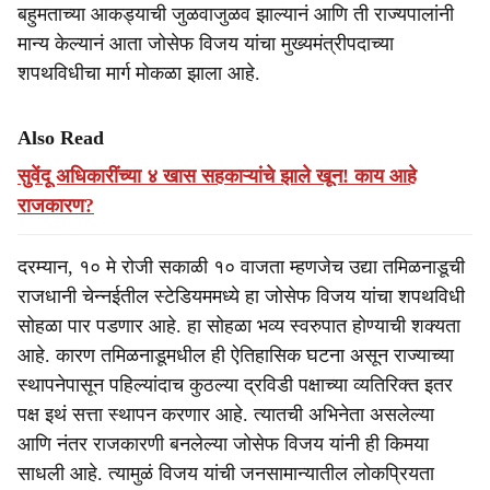
बहुमताच्या आकड्याची जुळवाजुळव झाल्यानं आणि ती राज्यपालांनी
मान्य केल्यानं आता जोसेफ विजय यांचा मुख्यमंत्रीपदाच्या
शपथविधीचा मार्ग मोकळा झाला आहे.
Also Read
सुवेंदू अधिकारींच्या ४ खास सहकाऱ्यांचे झाले खून! काय आहे
राजकारण?
दरम्यान, १० मे रोजी सकाळी १० वाजता म्हणजेच उद्या तमिळनाडूची
राजधानी चेन्नईतील स्टेडियममध्ये हा जोसेफ विजय यांचा शपथविधी
सोहळा पार पडणार आहे. हा सोहळा भव्य स्वरुपात होण्याची शक्यता
आहे. कारण तमिळनाडूमधील ही ऐतिहासिक घटना असून राज्याच्या
स्थापनेपासून पहिल्यांदाच कुठल्या द्रविडी पक्षाच्या व्यतिरिक्त इतर
पक्ष इथं सत्ता स्थापन करणार आहे. त्यातची अभिनेता असलेल्या
आणि नंतर राजकारणी बनलेल्या जोसेफ विजय यांनी ही किमया
साधली आहे. त्यामुळं विजय यांची जनसामान्यातील लोकप्रियता