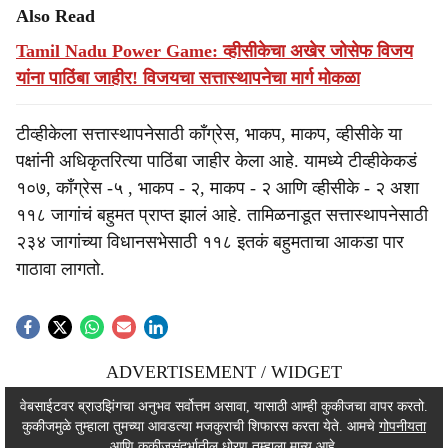
Also Read
Tamil Nadu Power Game: व्हीसीकेचा अखेर जोसेफ विजय
यांना पाठिंबा जाहीर! विजयचा सत्तास्थापनेचा मार्ग मोकळा
टीव्हीकेला सत्तास्थापनेसाठी काँग्रेस, भाकप, माकप, व्हीसीके या
पक्षांनी अधिकृतरित्या पाठिंबा जाहीर केला आहे. यामध्ये टीव्हीकेकडं
१०७, काँग्रेस -५ , भाकप - २, माकप - २ आणि व्हीसीके - २ अशा
११८ जागांचं बहुमत प्राप्त झालं आहे. तामिळनाडूत सत्तास्थापनेसाठी
२३४ जागांच्या विधानसभेसाठी ११८ इतकं बहुमताचा आकडा पार
गाठावा लागतो.
ADVERTISEMENT / WIDGET
ADVERTISEMENT / WIDGET
वेबसाईटवर ब्राउझिंगचा अनुभव सर्वोत्तम असावा, यासाठी आम्ही कुकीजचा वापर करतो.
कुकीजमुळे तुम्हाला तुमच्या आवडत्या मजकुराची शिफारस करता येते. आमचे
गोपनीयता
ADVERTISEMENT / WIDGET
आणि कुकीजसंदर्भातील धोरण तुम्हाला मान्य आहे.