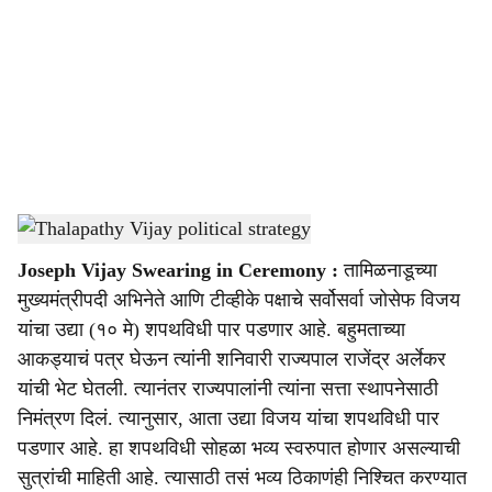
c
i
a
l
s
Thalapathy Vijay political strategy
-
Sarkarnama
h
Joseph Vijay Swearing in Ceremony :
तामिळनाडूच्या
a
मुख्यमंत्रीपदी अभिनेते आणि टीव्हीके पक्षाचे सर्वोसर्वा जोसेफ विजय
r
यांचा उद्या (१० मे) शपथविधी पार पडणार आहे. बहुमताच्या
आकड्याचं पत्र घेऊन त्यांनी शनिवारी राज्यपाल राजेंद्र अर्लेकर
e
यांची भेट घेतली. त्यानंतर राज्यपालांनी त्यांना सत्ता स्थापनेसाठी
निमंत्रण दिलं. त्यानुसार, आता उद्या विजय यांचा शपथविधी पार
पडणार आहे. हा शपथविधी सोहळा भव्य स्वरुपात होणार असल्याची
सुत्रांची माहिती आहे. त्यासाठी तसं भव्य ठिकाणंही निश्चित करण्यात