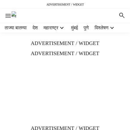
ADVERTISEMENT / WIDGET
H
ताज्या बातम्या
देश
महाराष्ट्र
मुंबई
पुणे
विश्लेषण
e
a
ADVERTISEMENT / WIDGET
d
e
ADVERTISEMENT / WIDGET
r
m
e
n
u
i
t
e
m
s
ADVERTISEMENT / WIDGET