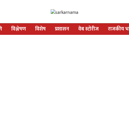
णे
विश्लेषण
विशेष
प्रशासन
वेब स्टोरीज
राजकीय भव