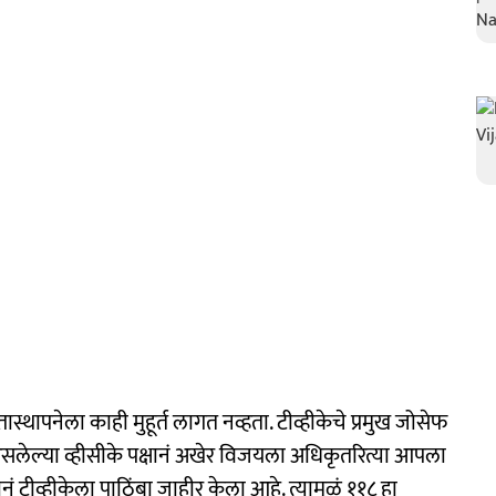
ास्थापनेला काही मुहूर्त लागत नव्हता. टीव्हीकेचे प्रमुख जोसेफ
असलेल्या व्हीसीके पक्षानं अखेर विजयला अधिकृतरित्या आपला
ं टीव्हीकेला पाठिंबा जाहीर केला आहे. त्यामुळं ११८ हा