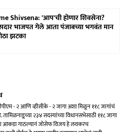
e Shivsena: 'आप'ची होणार शिवसेना?
दार भाजपत गेले आता पंजाबच्या भगवंत मान
ोठा झटका
थ
, सीपीएम - २ आणि व्हीसीके - २ जागा अशा मिळून ११८ जागांचं
 तामिळनाडूच्या २३४ सदस्यांच्या विधानसभेसाठी ११८ जागा
ाचा आकडा गाठल्यानं जोसेफ विजय हे लवकरच