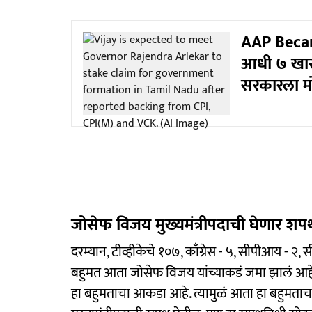
AAP Becam
आधी ७ खास
सरकारला म
जोसेफ विजय मुख्यमंत्रीपदाची घेणार शप
दरम्यान, टीव्हीकेचे १०७, काँग्रेस - ५, सीपीआय - २
बहुमत आता जोसेफ विजय यांच्याकडं जमा झालं आहे.
हा बहुमताचा आकडा आहे. त्यामुळं आता हा बहुमत