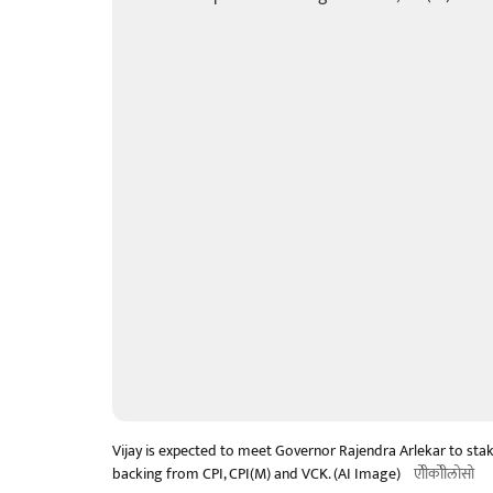
Vijay is expected to meet Governor Rajendra Arlekar to st
backing from CPI, CPI(M) and VCK. (AI Image)
एोीकोीलोसो