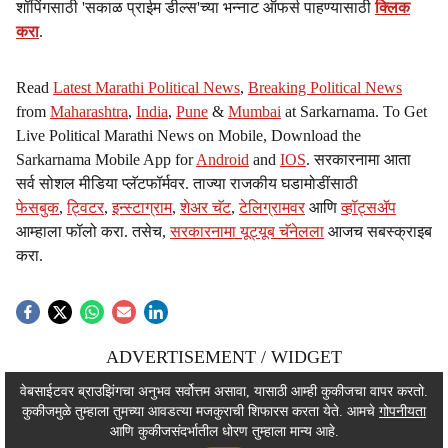
शॉपिंगसाठी 'सकाळ प्राईम डील्स'च्या भन्नाट ऑफर्स पाहण्यासाठी
क्लिक
करा
.
Read
Latest Marathi Political News
,
Breaking Political News
from
Maharashtra
,
India
,
Pune
&
Mumbai
at Sarkarnama. To Get
Live Political Marathi News on Mobile, Download the
Sarkarnama Mobile App for
Android
and
IOS
. सरकारनामा आता
सर्व सोशल मीडिया प्लॅटफॉर्मवर. ताज्या राजकीय घडामोडींसाठी
फेसबुक
,
ट्विटर
,
इन्स्टाग्राम
,
शेअर चॅट
,
टेलिग्रामवर
आणि
व्हॉट्सॲप
आम्हाला फॉलो करा. तसेच,
सरकारनामा यूट्यूब चॅनेलला
आजच सबस्क्राइब
करा.
ADVERTISEMENT / WIDGET
ADVERTISEMENT / WIDGET
वेबसाईटवर ब्राउझिंगचा अनुभव सर्वोत्तम असावा, यासाठी आम्ही कुकीजचा वापर करतो.
कुकीजमुळे तुम्हाला तुमच्या आवडत्या मजकुराची शिफारस करता येते. आमचे
गोपनीयता
ADVERTISEMENT / WIDGET
आणि कुकीजसंदर्भातील धोरण तुम्हाला मान्य आहे.