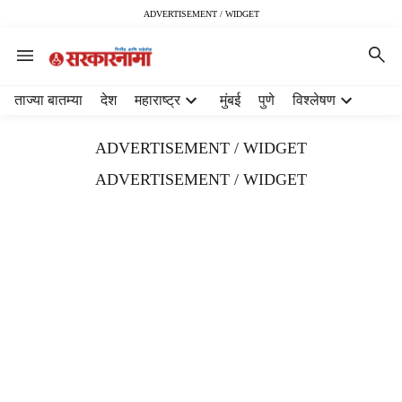
ADVERTISEMENT / WIDGET
H
ताज्या बातम्या
देश
महाराष्ट्र
मुंबई
पुणे
विश्लेषण
e
a
ADVERTISEMENT / WIDGET
d
e
ADVERTISEMENT / WIDGET
r
m
e
n
u
i
t
e
m
s