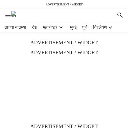
ADVERTISEMENT / WIDGET
H
ताज्या बातम्या
देश
महाराष्ट्र
मुंबई
पुणे
विश्लेषण
e
a
ADVERTISEMENT / WIDGET
d
e
ADVERTISEMENT / WIDGET
r
m
e
n
u
i
t
e
m
s
ADVERTISEMENT / WIDGET