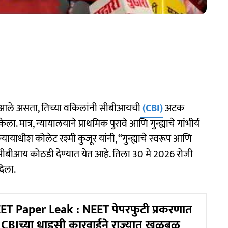
त आले असता, तिच्या वकिलांनी सीबीआयची
(CBI)
अटक
ात्र, न्यायालयाने प्राथमिक पुरावे आणि गुन्ह्याचे गांभीर्य
यायाधीश कोलेट रश्मी कुजूर यांनी, “गुन्ह्याचे स्वरूप आणि
सीबीआय कोठडी देण्यात येत आहे. तिला 30 मे 2026 रोजी
दिला.
T Paper Leak : NEET पेपरफुटी प्रकरणात
क; CBIच्या धाडसी कारवाईने राज्यात खळबळ