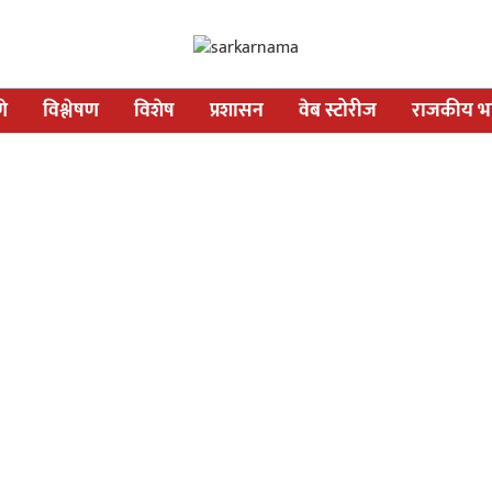
णे
विश्लेषण
विशेष
प्रशासन
वेब स्टोरीज
राजकीय भव