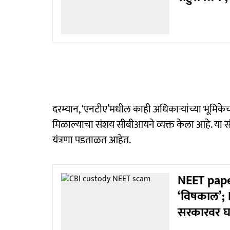
दरम्यान, ‘एनटीए’मधील काही अधिकाऱ्यांच्या भूमिके
मिळाल्याचा संशय सीबीआयने व्यक्त केला आहे. या संप
यंत्रणा पडताळत आहेत.
NEET paper
‘विषकाल’; N
सरकारवर 