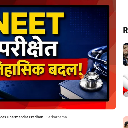
R
ounces Dharmendra Pradhan
Sarkarnama