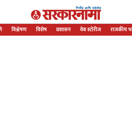
णे
विश्लेषण
विशेष
प्रशासन
वेब स्टोरीज
राजकीय भव